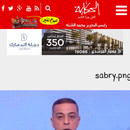
021_2.png
رئيس التحرير محمد الشبّه
sabry.pn