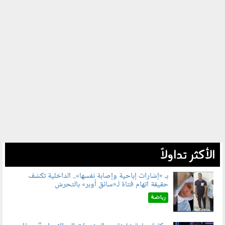
الأكثر تداولاً
بـ «إشارات إباحية وإصابة نفسها».. الداخلية تكشف
حقيقة اتهام فتاة لـ«سائق أوبر» بالتحرش
060804.jpg
رياضة