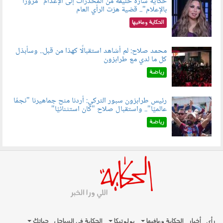
حكاية سارة خليفة من المخدرات إلى الإعدام "مرورًا
بالإعلام".. قضية هزت الرأي العام
060801.jpeg
الحكاية ومافيها
محمد صلاح: لم أشاهد استقبالًا كهذا من قبل.. وسأبذل
كل ما لدي مع طرابزون
060802.jpg
رياضة
رئيس طرابزون سبور التركي: أردنا منح جماهيرنا "نجمًا
عالميًا".. واستقبال صلاح "كان استثنائيًا"
060803.jpg
رياضة
رأي
أخبار
الحكاية ومافيها
بولوتيكا
الحكاية في الساحل
حياتك