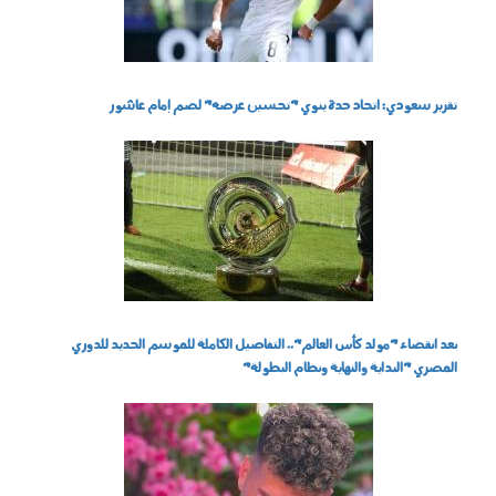
تقرير سعودي: اتحاد جدة ينوي "تحسين عرضه" لضم إمام عاشور
220702.jpg
بعد انقضاء "مولد كأس العالم".. التفاصيل الكاملة للموسم الجديد للدوري
المصري "البداية والنهاية ونظام البطولة"
150702.jpg