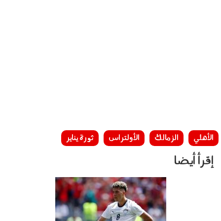
الأهلي
الزمالك
الأولتراس
ثورة يناير
إقرأ أيضا
270702.jpg