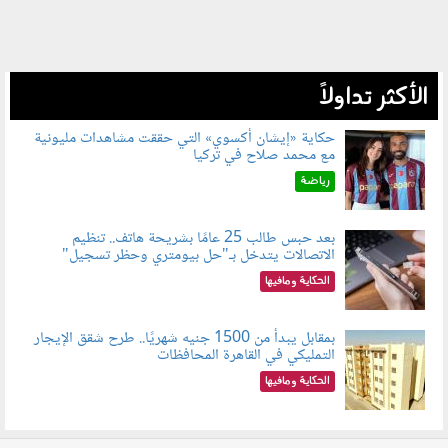
الأكثر تداولاً
حكاية «إيشان أكسوي» التي حققت مشاهدات مليونية
مع محمد صلاح في تركيا
080802.jpg
رياضة
بعد حبس طالب 25 عامًا بشريحة هاتف.. تنظيم
الاتصالات يتدخل بـ"حل بيومتري وحظر تسجيل"
080803.jpg
الحكاية ومافيها
بمقابل يبدأ من 1500 جنيه شهريًا.. طرح شقق الإيجار
التمليكي في القاهرة المحافظات
080801.jpg
الحكاية ومافيها