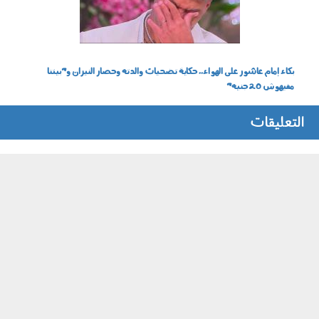
بكاء إمام عاشور على الهواء.. حكاية تضحيات والدته وحصار النيران و"بيتنا
مفيهوش 20 جنيه"
التعليقات