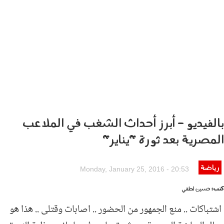
بالفيديو - أبرز أحداث الشغب في الملاعب
المصرية بعد ثورة "يناير"
رياضة
e57d394e-2c8d-462a-b54a-
Monday, January 25, 2016 - 20:53
8e3e052a822a.jpg
كتب:
حسين لطفي
اشتباكات .. منع الجمهور من الحضور .. اصابات وقتلى .. هذا هو