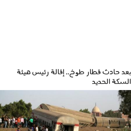
بعد حادث قطار طوخ.. إقالة رئيس هيئة
السكة الحديد
_118104986_hi066836959.jpg