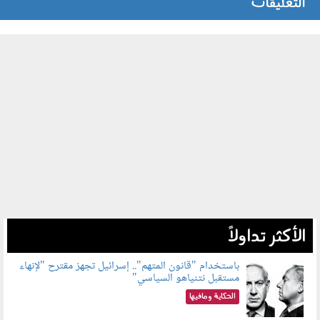
التعليقات
الأكثر تداولاً
باستخدام "قانون المتهم".. إسرائيل تجهز مقترح "لإنهاء
مستقبل نتنياهو السياسي"
090801.jpg
الحكاية ومافيها