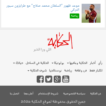
موعد ظهور "السلطان محمد صلاح" مع طرابزون سبور
التركي
090802.jpg
رياضة
رأي
أخبار
الحكاية ومافيها
بولوتيكا
الحكاية في الساحل
حياتك
للكبار فقط
فن وثقافة
رياضة
نوستالجيا
شوف الحكاية
عن الحكاية
سياسة الخصوصية
شروط الإستخدام
أعلن معنا
اتصل بنا
جميع الحقوق محفوظة لموقع الحكاية 2026