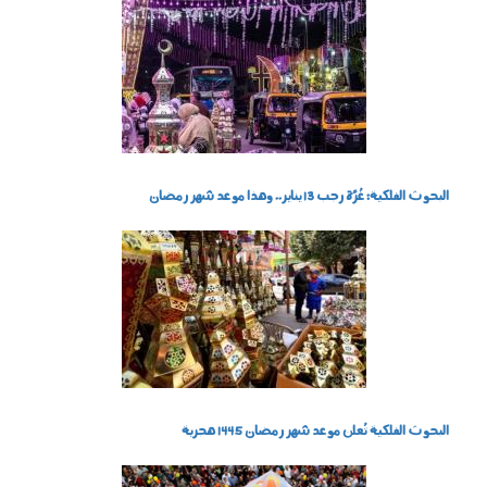
2912_006.jpg
البحوث الفلكية: غُرَّة رجب 13 يناير.. وهذا موعد شهر رمضان
فوانيس رمضان
البحوث الفلكية تُعلن موعد شهر رمضان 1445 هجرية