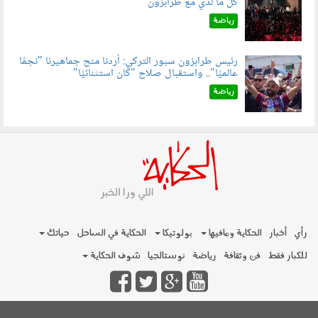
كل ما لدي مع طرابزون
060802.jpg
رياضة
رئيس طرابزون سبور التركي: أردنا منح جماهيرنا "نجمًا
عالميًا".. واستقبال صلاح "كان استثنائيًا"
060803.jpg
رياضة
رأي
أخبار
الحكاية ومافيها
بولوتيكا
الحكاية في الساحل
حياتك
للكبار فقط
فن وثقافة
رياضة
نوستالجيا
شوف الحكاية