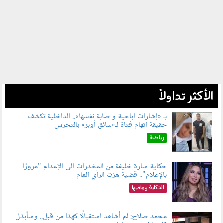
الأكثر تداولاً
بـ «إشارات إباحية وإصابة نفسها».. الداخلية تكشف
حقيقة اتهام فتاة لـ«سائق أوبر» بالتحرش
060804.jpg
رياضة
حكاية سارة خليفة من المخدرات إلى الإعدام "مرورًا
بالإعلام".. قضية هزت الرأي العام
060801.jpeg
الحكاية ومافيها
محمد صلاح: لم أشاهد استقبالًا كهذا من قبل.. وسأبذل