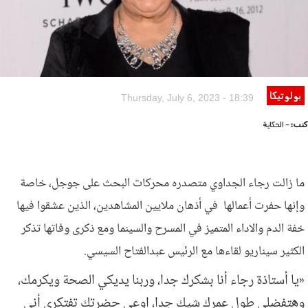
بولوتيكا
Thursday, July 6, 2023 - 18:39
كتب:
- الحكاية
ما زالت رجاء الجداوي متصدره محركات البحث على جوجل، خاصة
وإنها حفرت أعمالها في أذهان ملايين المشاهدين، الذين عشقوا فيها
خفة الدم والاداء المتميز في المسرح والسينما ومع ذكرى وفاتها تذكر
الكثير سيناريو لقاءها مع الرئيس عبدالفتاح السيسي.
«يا أستاذة رجاء أنا بشكرك جدا، وربنا يديكي الصحة ويكرمك،
وهتفضلي طول عمرك شيك جدا، اوعي حضرتك تفتكري أني