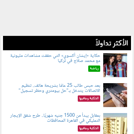
الأكثر تداولاً
حكاية «إيشان أكسوي» التي حققت مشاهدات مليونية
مع محمد صلاح في تركيا
080802.jpg
رياضة
بعد حبس طالب 25 عامًا بشريحة هاتف.. تنظيم
الاتصالات يتدخل بـ"حل بيومتري وحظر تسجيل"
080803.jpg
الحكاية ومافيها
بمقابل يبدأ من 1500 جنيه شهريًا.. طرح شقق الإيجار
التمليكي في القاهرة المحافظات
080801.jpg
الحكاية ومافيها