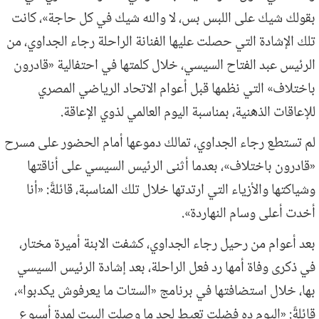
بقولك شيك على اللبس بس، لا والله شيك في كل حاجة»، كانت
تلك الإشادة التي حصلت عليها الفنانة الراحلة رجاء الجداوي، من
الرئيس عبد الفتاح السيسي، خلال كلمتها في احتفالية «قادرون
باختلاف» التي نظمها قبل أعوام الاتحاد الرياضي المصري
للإعاقات الذهنية، بمناسبة اليوم العالمي لذوي الإعاقة.
لم تستطع رجاء الجداوي، تمالك دموعها أمام الحضور على مسرح
«قادرون باختلاف»، بعدما أثنى الرئيس السيسي على أناقتها
وشياكتها والأزياء التي ارتدتها خلال تلك المناسبة، قائلةً: «أنا
أخدت أعلى وسام النهاردة».
بعد أعوام من رحيل رجاء الجداوي، كشفت الابنة أميرة مختار،
في ذكرى وفاة أمها رد فعل الراحلة، بعد إشادة الرئيس السيسي
بها، خلال استضافتها في برنامج «الستات ما يعرفوش يكدبوا»،
قائلةً: «اليوم ده فضلت تعيط لحد ما وصلت البيت لمدة أسبوع