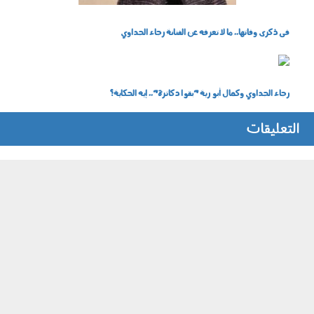
فى ذكرى وفاتها.. ما لا تعرفه عن الفنانة رجاء الجداوي
xjc6atcm.jpg
رجاء الجداوي وكمال أبو رية "بقوا دكاترة".. إيه الحكاية؟
التعليقات