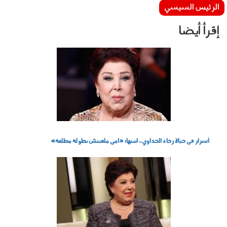
الرئيس السيسي
إقرأ أيضا
18584127281625601466.jpg
أسرار في حياة رجاء الجداوي.. ابنتها: «امي ملعبتش بطولة مطلقة»
رجاء الجداوي