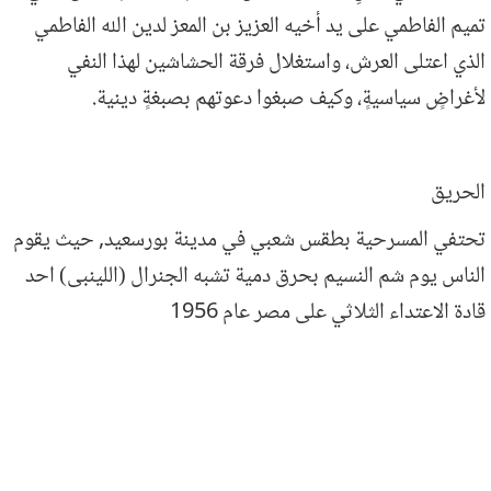
تميم الفاطمي على يد أخيه العزيز بن المعز لدين الله الفاطمي
الذي اعتلى العرش، واستغلال فرقة الحشاشين لهذا النفي
لأغراضٍ سياسيةٍ، وكيف صبغوا دعوتهم بصبغةٍ دينية
.
الحريق
تحتفي المسرحية بطقس شعبي في مدينة بورسعيد, حيث يقوم
الناس يوم شم النسيم بحرق دمية تشبه الجنرال (اللينبى) احد
قادة الاعتداء الثلاثي على مصر عام 1956