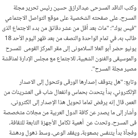
وكتب الناقد المسرحى عبدالرازق حسين رئيس تحرير مجلة
المسرح، على صفحته الشخصية على موقع التواصل الاجتماعي
"فيس بوك": "مات بعد أقل من عشر دقائق من بدء الاجتماع الذى
طالب به، في تمام الواحدة والنصف من بعد ظهر اليوم الأحد 18
يونيو حضر أبو العلا السلامونى إلى مقر المركز القومى للمسرح
والموسيقى والفنون الشعبية، للاجتماع مع مجلس الإدارة لمناقشة
مصير مجلة المسرح".
وتابع: "هل يتوقف إصدارها الورقى وتتحول إلى الاصدار
الإلكتروني، بدأ يتحدث بحماس وانفعال شاب فى العشرينات من
العمر، قال إنه يرفض تماما تحويل هذا الإصدار إلى الكترونى،
وأشار إلى ما يصدر عن كافة الدول العربية من مجلات متخصصة
فى المسرح، وتحدث عن أهمية تكامل الأجهزة التابعة للثقافة،
وفجآة بدأ يتنفس بصعوبة، ويفقد الوعى، وسط ذهول ودهشة