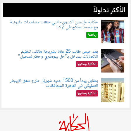
الأكثر تداولاً
حكاية «إيشان أكسوي» التي حققت مشاهدات مليونية
مع محمد صلاح في تركيا
080802.jpg
رياضة
بعد حبس طالب 25 عامًا بشريحة هاتف.. تنظيم
الاتصالات يتدخل بـ"حل بيومتري وحظر تسجيل"
080803.jpg
الحكاية ومافيها
بمقابل يبدأ من 1500 جنيه شهريًا.. طرح شقق الإيجار
التمليكي في القاهرة المحافظات
080801.jpg
الحكاية ومافيها