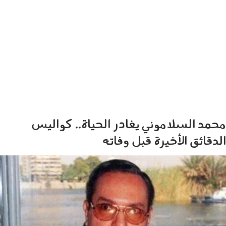
محمد السلاموني يغادر الحياة.. كواليس
الدقائق الأخيرة قبل وفاته
image_750x_648f189121abc.jpg