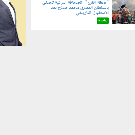
"صفقة القرن".. الصحافة التركية تحتفي
بالسلطان المصري محمد صلاح بعد
070801.jp
الاستقبال التاريخي
رياضة