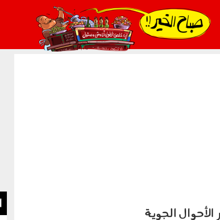
021_2.png
ا
لأحوال الجوية