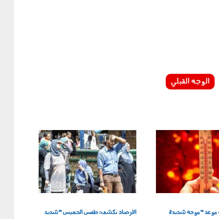
الوجه القبلي
0705002.jpg
 موعد "موجة شديدة
الأرصاد تكشف: طقس الخميس "شديد