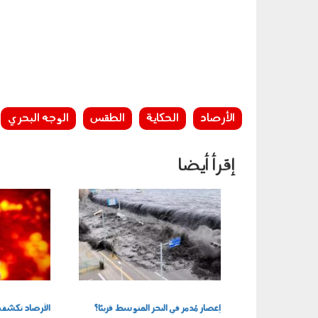
الأرصاد
الحكاية
الطقس
الوجه البحري
إقرأ أيضا
1505002.jpg
0207004.jpg
إعصار مُدمر في البحر المتوسط قريبًا؟
الأرصاد تكشف