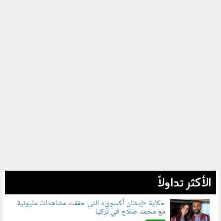
الأكثر تداولاً
حكاية «إيشان أكسوي» التي حققت مشاهدات مليونية
مع محمد صلاح في تركيا
080802.jpg