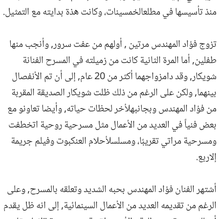
منذ تأسيسها في مطلعالخمسينات، وكانت هذة بدايته مع التمثيل.
تزوج فؤاد المهندس مرتين , أولهم من عفت سرور, وأنجب منها
طفلين, أما المرة الثانية كانت من زميلته في المسرح الفنانة
شويكار, وقد دامزواجهما أكثر من 20 عام, إلى أن تم الأنفصال
بينهما, ولكن على الرغم من ذلك ظلت شويكار الصديقة المقربة
من فؤاد المهندس وبجانبهلأخر لحظات حياته, وأيضا تعاونو مع
بعض فنياً في العديد من الأعمال مثل مسرحية روحية اتخطفت
ومسرحية مراتي تقريبًا، ومسلسلأحلام العنكبوت وفيلم جريمة
إلاربع.
أشتهر الفنان فؤاد المهندس بحبه الشديد وتعلقه بالمسرح, وعلى
الرغم من تقديمه العديد من الأعمال السينمائية, إلى انه ظل يقدم