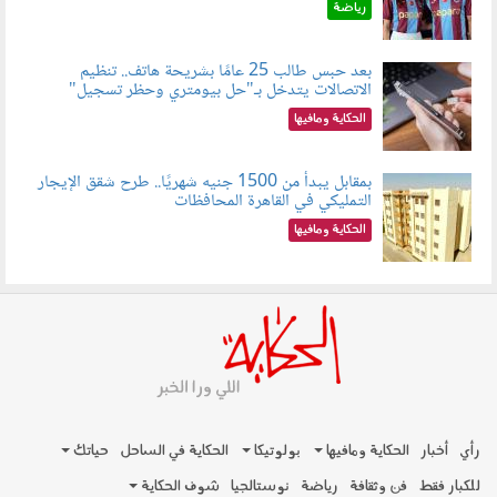
رياضة
بعد حبس طالب 25 عامًا بشريحة هاتف.. تنظيم
الاتصالات يتدخل بـ"حل بيومتري وحظر تسجيل"
080803.jpg
الحكاية ومافيها
بمقابل يبدأ من 1500 جنيه شهريًا.. طرح شقق الإيجار
التمليكي في القاهرة المحافظات
080801.jpg
الحكاية ومافيها
رأي
أخبار
الحكاية ومافيها
بولوتيكا
الحكاية في الساحل
حياتك
للكبار فقط
فن وثقافة
رياضة
نوستالجيا
شوف الحكاية