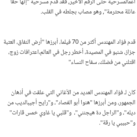
أعمالمسرحية حتى الرقم الأخير, فقد قدم مسرحية "إنها حقا
عائلة محترمة", وهو مصاب بجلطه في القلب.
قدم فؤاد المهندس أكثر من 70 فيلما، أبرزها "أرض النفاق، العتبة
جزاز، شنبو في المصيدة، أخطر رجل في العالم،اعترافات زوج،
اقتلني من فضلك، سفاح النساء"
كان لـ فؤاد المهندس العديد من الأغاني التي علقت في أذهان
الجمهور، ومن أبرزها "هنوا أبو الفصاد"، و"رايح أجيبالديب من
ديله"، و"الراجل دة هيجنني"، و"قلبي يا غاوي خمس قارات"
و"حبيبي يا رقة".