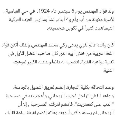
ولد فؤاد المهندس يوم 6 سبتمبر عام 1924, في حي العباسية ,
لأسرة مكونة من أب وأم و4 أبناء, نشأ بمدارس العزب التركية
التيساهمت كثيراً في تكوين شخصيته.
كان والده عالم لغوي يدعى زكي محمد المهندس، ولذلك أتقن فؤاد
اللغة العربية من خلال أبيه الذي كان صاحب الفضل الأول في
تنميةمواهبه الفنية. لتشجيه له دائماً ولدعمه الكبير لموهبته
الفنية.
وعند التحاقه بكلية التجارة، إنضم لفريق التمثيل بالجامعة،
وشاهد الفنان الراحل نجيب الريحاني، وأُعجب به في مسرحية
"الدنيا على كفعفريت"، فانضم لفرقته المسرحية , إلا أن
الريحاني لم يساعده كثيراً، وبعد وفاته إنضم لفرقة ساعة لقلبك