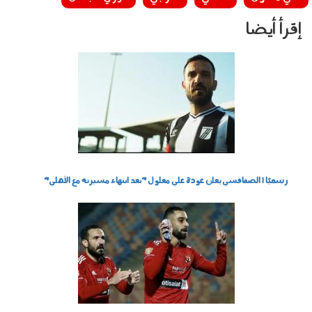
إقرأ أيضا
0308002.jpg
رسميًا | الصفاقسي يعلن عودة علي معلول "بعد انتهاء مسيرته مع الأهلي"
004.jpg