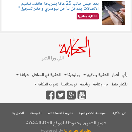
بعد حبس طالب 25 عامًا بشريحة هاتف.. تنظيم
الاتصالات يتدخل بـ"حل بيومتري وحظر تسجيل"
080803.jpg
الحكاية ومافيها
رأي
أخبار
الحكاية ومافيها
بولوتيكا
الحكاية في الساحل
حياتك
للكبار فقط
فن وثقافة
رياضة
نوستالجيا
شوف الحكاية
عن الحكاية
سياسة الخصوصية
شروط الإستخدام
أعلن معنا
اتصل بنا
جميع الحقوق محفوظة لموقع الحكاية 2026
Powered By
Orange Studio