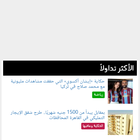
الأكثر تداولاً
حكاية «إيشان أكسوي» التي حققت مشاهدات مليونية
مع محمد صلاح في تركيا
080802.jpg
رياضة
بمقابل يبدأ من 1500 جنيه شهريًا.. طرح شقق الإيجار
التمليكي في القاهرة المحافظات
080801.jpg
الحكاية ومافيها