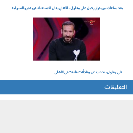
بعد ساعات من قرار رحيل علي معلول.. الأهلي يعلن الاستغناء عن عمرو السولية
0602_001.jpg
علي معلول يتحدث عن مفاجأة "بقاءه" في الأهلي
التعليقات