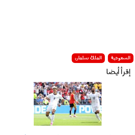
السعودية
الملك سلمان
إقرأ أيضا
180602.jpeg