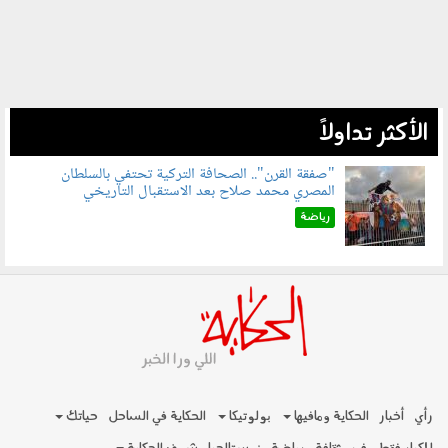
الأكثر تداولاً
"صفقة القرن".. الصحافة التركية تحتفي بالسلطان
المصري محمد صلاح بعد الاستقبال التاريخي
070801.jpg
رياضة
رأي
أخبار
الحكاية ومافيها
بولوتيكا
الحكاية في الساحل
حياتك