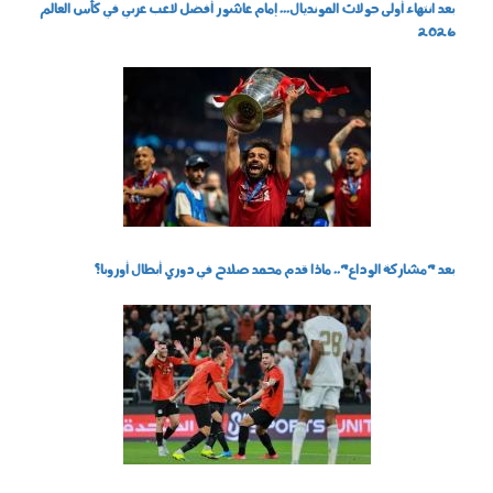
بعد انتهاء أولى جولات المونديال... إمام عاشور أفضل لاعب عربي في كأس العالم
2026
180402.jpg
بعد "مشاركة الوداع".. ماذا قدم محمد صلاح في دوري أبطال أوروبا؟
270301.jpg