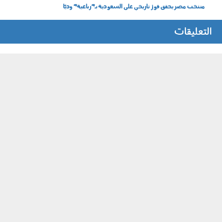
منتخب مصر يحقق فوز تاريخي على السعودية بـ"رباعية" وديًا
التعليقات