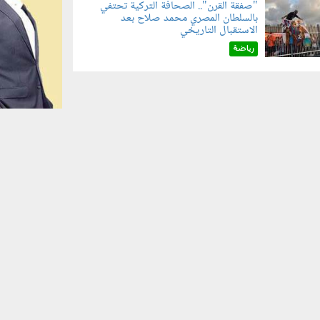
"صفقة القرن".. الصحافة التركية تحتفي
بالسلطان المصري محمد صلاح بعد
070801.jp
الاستقبال التاريخي
رياضة