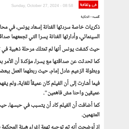
فن وثقافة
Sunday, October 27, 2024 - 08:58
كتب:
- الحكاية
ذكريات خاصة سردتها الفنانة إسعاد يونس، في محا
السينمائي، وأدارتها الفنانة يسرا التي تجمعهما صدا
حيث كشفت يونس أنها لم تمتلك مرحلة ذهبية في تا
كما تحدثت عن صداقتها مع يسرا، مؤكدة أن الأمر بد
وبطولة الزعيم عادل إمام، حيث ربطهما العمل ببعضه
فيما أشارت إلى أن الفيلم كان عميقاً للغاية، ولم 
عميقين واحنا مش فاهمين".
كما أضافت أن الفيلم كاد أن يتسبب في حبسها، حي
المتهمين.
إذ أوضحت أنه تم توجيه تهمة إغراء هيئة المحكمة في 