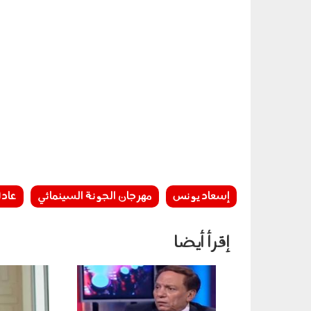
إسعاد يونس
مهرجان الجونة السينمائي
عادل
إقرأ أيضا
2310_006.jpg
131102.jpg