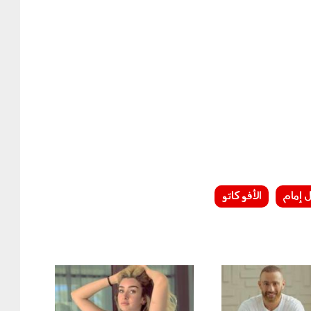
 إمام
الأفوكاتو
1307_004.jpg