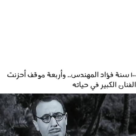
١٠٠ سنة فؤاد المهندس.. وأربعة موقف أحزنت
الفنان الكبير في حياته
images_-_2024-09-06t143540.927.jpeg