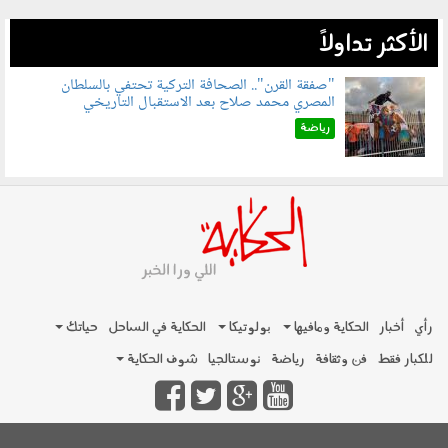
الأكثر تداولاً
"صفقة القرن".. الصحافة التركية تحتفي بالسلطان
المصري محمد صلاح بعد الاستقبال التاريخي
070801.jpg
رياضة
رأي
أخبار
الحكاية ومافيها
بولوتيكا
الحكاية في الساحل
حياتك
للكبار فقط
فن وثقافة
رياضة
نوستالجيا
شوف الحكاية