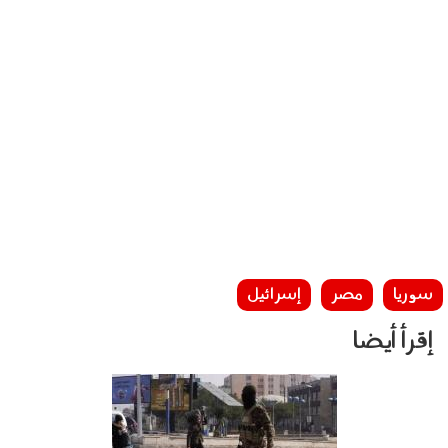
سوريا
مصر
إسرائيل
إقرأ أيضا
090101.jpg