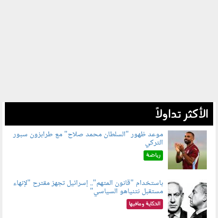
الأكثر تداولاً
موعد ظهور "السلطان محمد صلاح" مع طرابزون سبور
التركي
090802.jpg
رياضة
باستخدام "قانون المتهم".. إسرائيل تجهز مقترح "لإنهاء
مستقبل نتنياهو السياسي"
090801.jpg
الحكاية ومافيها