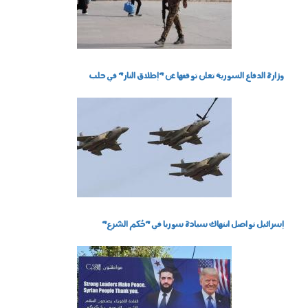
وزارة الدفاع السورية تعلن توقفها عن "إطلاق النار" في حلب
201101.jpg
إسرائيل تواصل انتهاك سيادة سوريا في "حُكم الشرع"
1707003.jpg