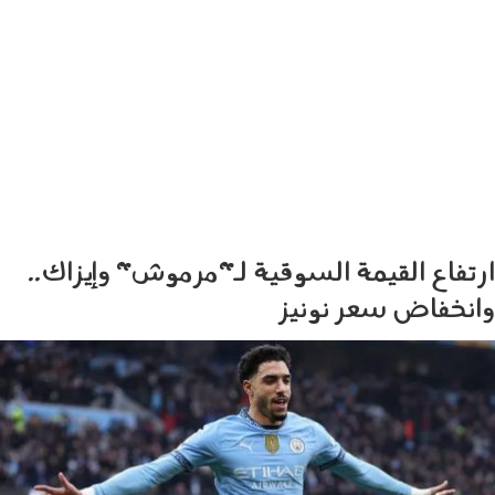
ارتفاع القيمة السوقية لـ"مرموش" وإيزاك..
وانخفاض سعر نونيز
1903004.jpg