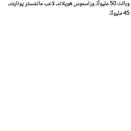
وباتت 50 مليونًا، وراسموس هويلاند، لاعب مانشستر يونايتد،
45 مليونًا.