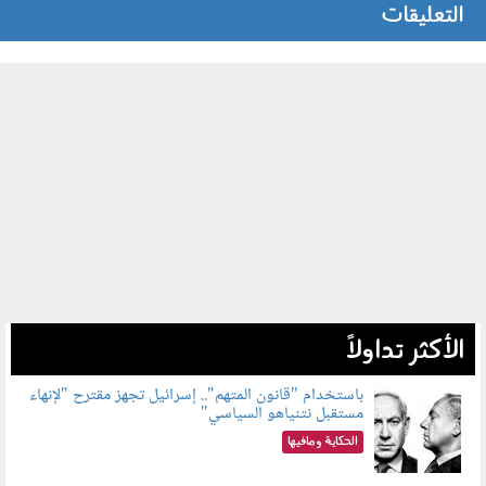
التعليقات
الأكثر تداولاً
باستخدام "قانون المتهم".. إسرائيل تجهز مقترح "لإنهاء
مستقبل نتنياهو السياسي"
090801.jpg
الحكاية ومافيها