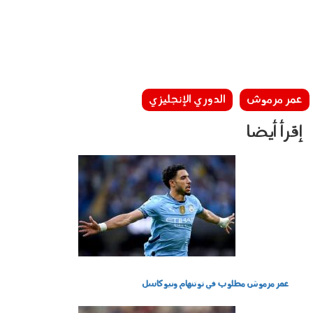
عمر مرموش
الدوري الإنجليزي
إقرأ أيضا
130704.jpg
عمر مرموش مطلوب في توتنهام ونيوكاسل