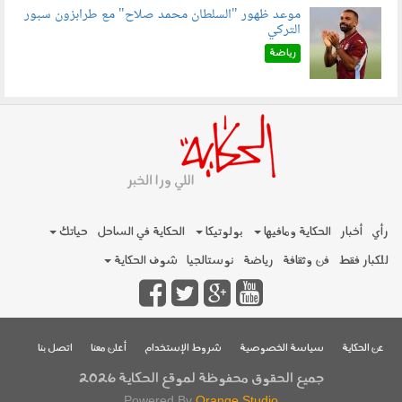
موعد ظهور "السلطان محمد صلاح" مع طرابزون سبور
التركي
090802.jpg
رياضة
رأي
أخبار
الحكاية ومافيها
بولوتيكا
الحكاية في الساحل
حياتك
للكبار فقط
فن وثقافة
رياضة
نوستالجيا
شوف الحكاية
عن الحكاية
سياسة الخصوصية
شروط الإستخدام
أعلن معنا
اتصل بنا
جميع الحقوق محفوظة لموقع الحكاية 2026
Powered By
Orange Studio