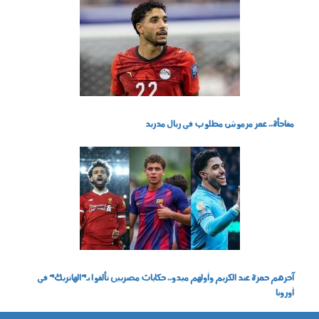
070702.jpg
مفاجأة.. عمر مرموش مطلوب في ريال مدريد
040502.jpg
آخرهم حمزة عبد الكريم وأولهم ميدو.. حكايات مصريين تألقوا بـ"الهاتريك" في
أوروبا