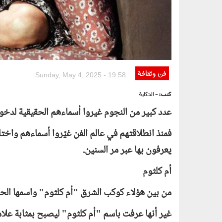
فن وثقافة
Sunday, May 4, 2025 - 19:58
كتب:
- الحكاية
عدد كبير من النجوم غيروا أسماءهم الحقيقية لدخول
فمنذ انطلاقتهم في عالم الفن غيّروا أسماءهم واختار
يعرفون بها عبر مر السنين.
أم كلثوم
من بين هؤلاء كوكب الشرق "أم كلثوم" واسمها الحق
غير أنها عرفت باسم "أم كلثوم" ليصبح بمثابة علامة