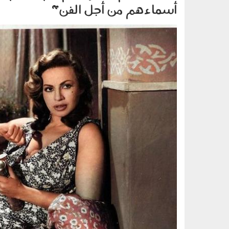
أسماءهم من أجل الفن"
0405007.jpg