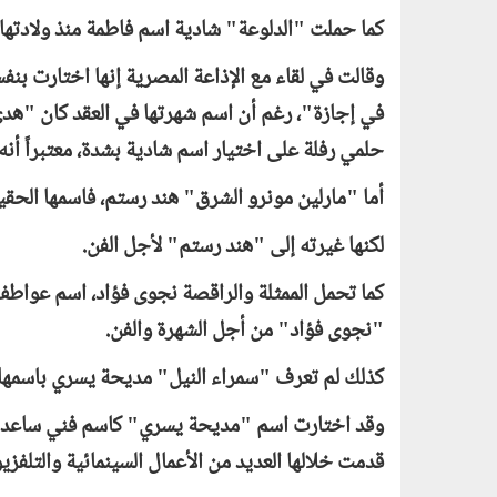
كما حملت "الدلوعة" شادية اسم فاطمة منذ ولادتها 
وقالت في لقاء مع الإذاعة المصرية إنها اختارت بن
في إجازة"، رغم أن اسم شهرتها في العقد كان "هدى"،
حلمي رفلة على اختيار اسم شادية بشدة، معتبراً أنه 
أما "مارلين مونرو الشرق" هند رستم، فاسمها الحق
لكنها غيرته إلى "هند رستم" لأجل الفن.
كما تحمل الممثلة والراقصة نجوى فؤاد، اسم عواطف
"نجوى فؤاد" من أجل الشهرة والفن.
كذلك لم تعرف "سمراء النيل" مديحة يسري باسمه
قدمت خلالها العديد من الأعمال السينمائية والتلفزيون