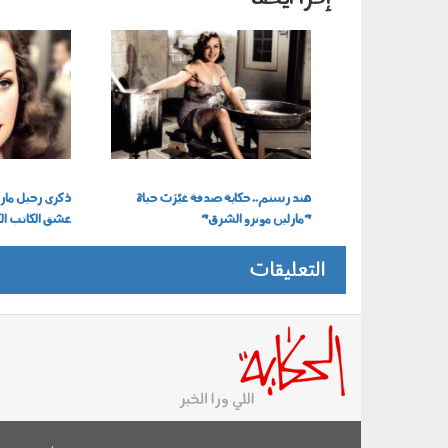
0808_004.png
هند رستم
هند رستم.. حكاية صدفة غيَّرَت حياة
ذكرى رحيل مارل
"مارلين مونرو الشرق"
عشق الكاتب الكب
التعليقات