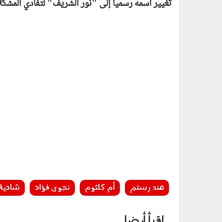
تغيير اسمه رسمياً إلى "نور الشريف" لتفادي المشكل
هند رستم
أم كلثوم
نجوى فؤاد
شادية
إقرأ أيضا