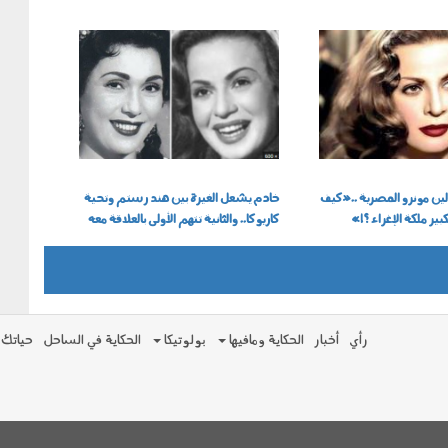
566.png
ين مونرو المصرية ..«كيف
خادم يشعل الغيرة بين هند رستم وتحية
ير ملكة الإغراء ؟!»
كاريوكا.. والثانية تتهم الأولى بالعلاقة معه
رأي
أخبار
الحكاية ومافيها
بولوتيكا
الحكاية في الساحل
حياتك