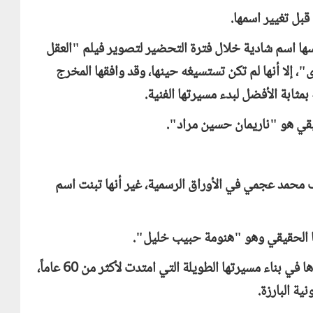
قبل تغيير اسمها.
فسها اسم شادية خلال فترة التحضير لتصوير فيلم "العقل
 إلا أنها لم تكن تستسيغه حينها، وقد وافقها المخرج
بمثابة الأفضل لبدء مسيرتها الفنية.
يقي هو "ناريمان حسين مراد".
 محمد عجمي في الأوراق الرسمية، غير أنها تبنت اسم
ا الحقيقي وهو "هنومة حبيب خليل".
وقد اختارت اسم "مديحة يسري" كاسم فني ساعدها في بناء مسيرتها الطويلة التي امتدت لأكثر من 60 عاماً،
ية البارزة.