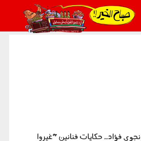
021_2.png
ى فؤاد.. حكايات فنانين "غيروا