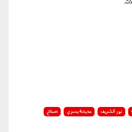
ات.
نور الشريف
مديحة يسري
صباح