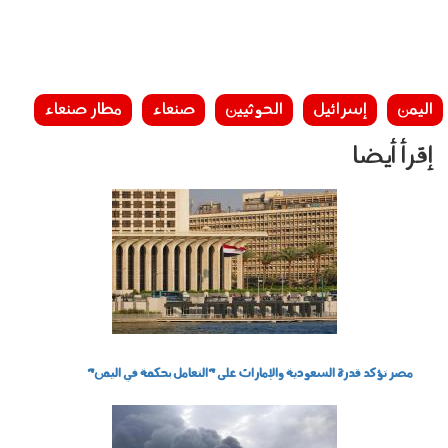
اليمن
إسرائيل
الحوثيين
صنعاء
مطار صنعاء
إقرأ أيضا
311202.jpg
مصر تؤكد قدرة السعودية والإمارات على "التعامل بحكمة في اليمن"
2408001.jpg