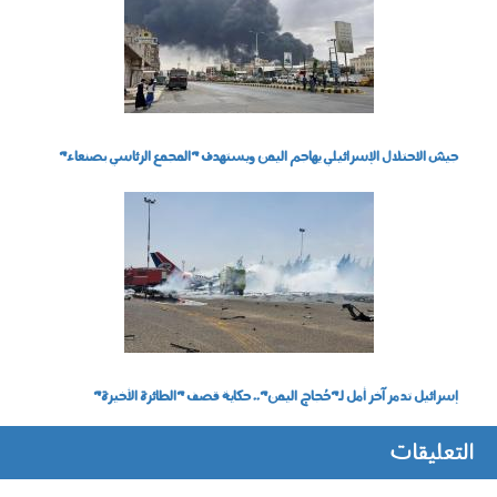
جيش الاحتلال الإسرائيلي يهاجم اليمن ويستهدف "المجمع الرئاسي بصنعاء"
2905004.jpg
إسرائيل تدمر آخر أمل لـ"حُجاج اليمن".. حكاية قصف "الطائرة الأخيرة"
التعليقات