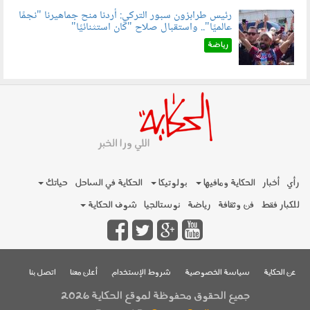
رئيس طرابزون سبور التركي: أردنا منح جماهيرنا "نجمًا
عالميًا".. واستقبال صلاح "كان استثنائيًا"
060803.jpg
رياضة
رأي
أخبار
الحكاية ومافيها
بولوتيكا
الحكاية في الساحل
حياتك
للكبار فقط
فن وثقافة
رياضة
نوستالجيا
شوف الحكاية
عن الحكاية
سياسة الخصوصية
شروط الإستخدام
أعلن معنا
اتصل بنا
جميع الحقوق محفوظة لموقع الحكاية 2026