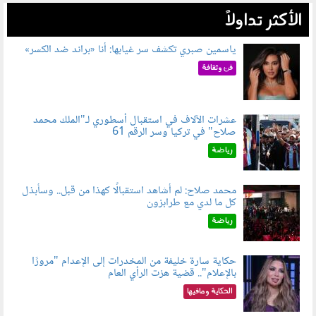
الأكثر تداولاً
ياسمين صبري تكشف سر غيابها: أنا «براند ضد الكسر»
050802.jpg
فن وثقافة
عشرات الآلاف في استقبال أسطوري لـ"الملك محمد
صلاح" في تركيا وسر الرقم 61
050803.jpg
رياضة
محمد صلاح: لم أشاهد استقبالًا كهذا من قبل.. وسأبذل
كل ما لدي مع طرابزون
060802.jpg
رياضة
حكاية سارة خليفة من المخدرات إلى الإعدام "مرورًا
بالإعلام".. قضية هزت الرأي العام
060801.jpeg
الحكاية ومافيها