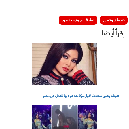
هيفاء وهبي
نقابة الموسيقيين
إقرأ أيضا
020503.jpeg
هيفاء وهبي تتحدث لأول مرَّة بعد عودتها للعمل في مصر
040104.jpg