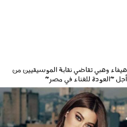
هيفاء وهبي تقاضي نقابة الموسيقيين من
أجل "العودة للغناء في مصر"
2105002.jpg