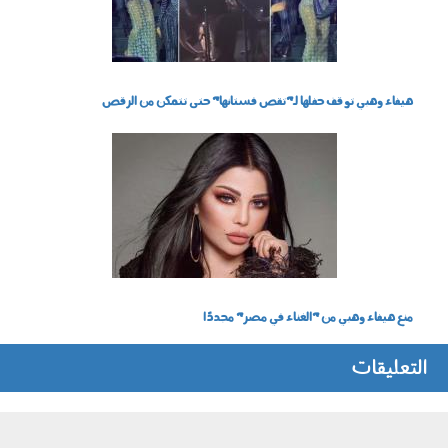
هيفاء وهبي توقف حفلها لـ"تقص فستانها" حتى تتمكن من الرقص
1903006.jpg
منع هيفاء وهبي من "الغناء في مصر" مجددًا
التعليقات