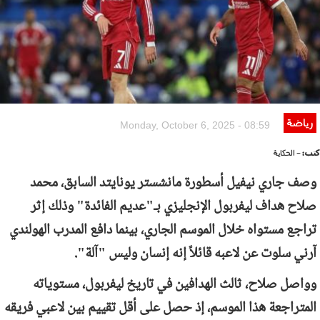
رياضة
Monday, October 6, 2025 - 08:59
كتب:
- الحكاية
وصف جاري نيفيل أسطورة مانشستر يونايتد السابق، محمد
صلاح هداف ليفربول الإنجليزي بـ"عديم الفائدة" وذلك إثر
تراجع مستواه خلال الموسم الجاري، بينما دافع المدرب الهولندي
آرني سلوت عن لاعبه قائلاً إنه إنسان وليس "آلة".
وواصل صلاح، ثالث الهدافين في تاريخ ليفربول، مستوياته
المتراجعة هذا الموسم، إذ حصل على أقل تقييم بين لاعبي فريقه