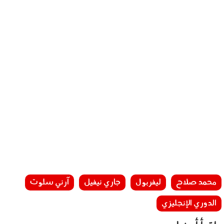
محمد صلاح
ليفربول
جاري نيفيل
آرني سلوت
الدوري الإنجليزي