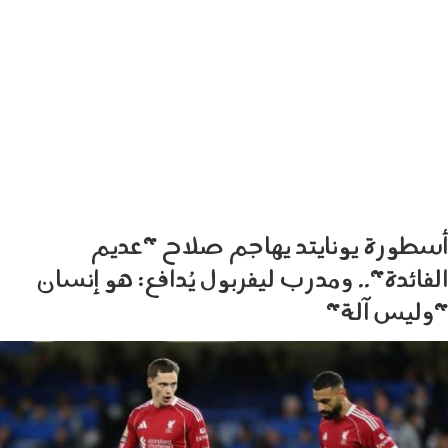
أسطورة يونايتد يهاجم صلاح "عديم
الفائدة".. ومدرب ليفربول يُدافع: هو إنسان
"وليس آلة"
061006.jpg