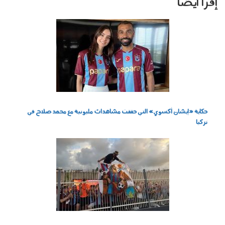
إقرأ أيضا
080802.jpg
حكاية «إيشان أكسوي» التي حققت مشاهدات مليونية مع محمد صلاح في
تركيا
070801.jpg