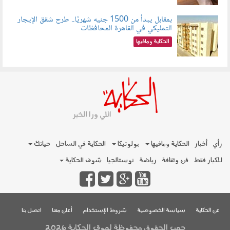
بمقابل يبدأ من 1500 جنيه شهريًا.. طرح شقق الإيجار
التمليكي في القاهرة المحافظات
080801.jpg
الحكاية ومافيها
رأي
أخبار
الحكاية ومافيها
بولوتيكا
الحكاية في الساحل
حياتك
للكبار فقط
فن وثقافة
رياضة
نوستالجيا
شوف الحكاية
عن الحكاية
سياسة الخصوصية
شروط الإستخدام
أعلن معنا
اتصل بنا
جميع الحقوق محفوظة لموقع الحكاية 2026