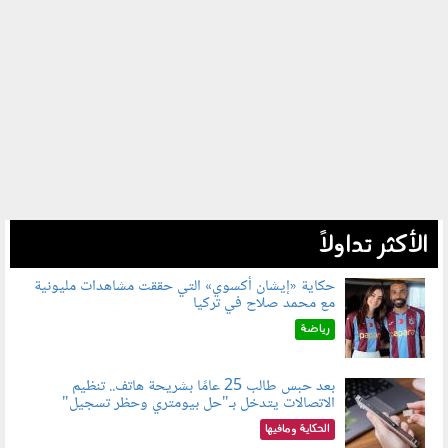
الأكثر تداولاً
حكاية «إيشان أكسوي» التي حققت مشاهدات مليونية
مع محمد صلاح في تركيا
080802.jpg
رياضة
بعد حبس طالب 25 عامًا بشريحة هاتف.. تنظيم
الاتصالات يتدخل بـ"حل بيومتري وحظر تسجيل"
080803.jpg
الحكاية ومافيها