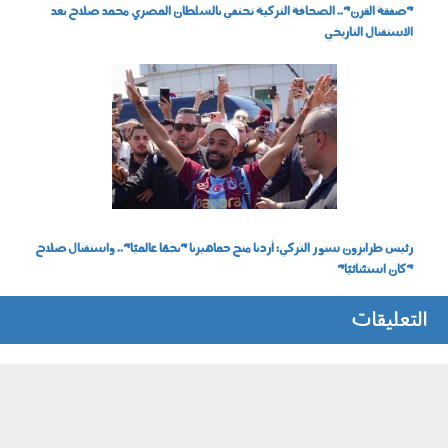
"صفقة القرن".. الصحافة التركية تحتفي بالسلطان المصري محمد صلاح بعد
الاستقبال التاريخي
060803.jpg
رئيس طرابزون سبور التركي: أردنا منح جماهيرنا "نجمًا عالميًا".. واستقبال صلاح
"كان استثنائيًا"
التعليقات