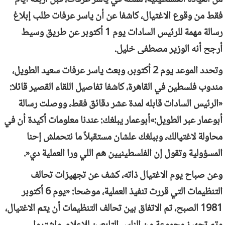
فقط من وقوع الاغتيال، كاشفا عن أن ياسر عرفات طلب إبلاغ
رسالة مهمة للرئيس السادات يوم 1 أكتوبر عن طريق وسيط
أرجح أنه الوزير مصطفى خليل.
وتحدد الموعد يوم 2 أكتوبر، وبعث ياسر عرفات سعيد الطويل،
مندوب فلسطين في القاهرة، كاشفا تفاصيل اللقاء القصير قائلا:
«الرئيس السادات قابله لمدة عشر دقائق فقط، ووصلت رسالة
أبوعمار عبر الطويل:»أبوعمار يبلغك: عندنا معلومات أكيدة أن في
محاولة لاغتيالك، وببلغك علشان مستقبلاً ما نتحملش إحنا
المسؤولية وتقول إن الفلسطينيين هم اللي ورا العملية دي«.
​وعن صباح يوم الاغتيال ذاته، كشف عن تجهيزات تحالف
التنظيمات التي قررت تنفيذ العملية، موضحا: «يوم 6 أكتوبر
1981 الصبح، تم الاتفاق بين تحالف التنظيمات أن يتم الاغتيال،