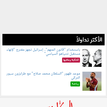
الأكثر تداولاً
باستخدام "قانون المتهم".. إسرائيل تجهز مقترح "لإنهاء
مستقبل نتنياهو السياسي"
090801.jpg
الحكاية ومافيها
موعد ظهور "السلطان محمد صلاح" مع طرابزون سبور
التركي
090802.jpg
رياضة