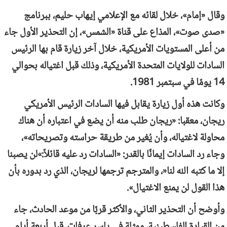
وقال «إمام»، خلال لقائه مع الإعلامي إيهاب حليم، ببرنامج
«صدى صوت»، المذاع على قناة «الشمس»، إن التحذير الأول جاء
من أعلى المستويات الأمريكية، خلال آخر زيارة قام بها الرئيس
السادات للولايات المتحدة الأمريكية، وذلك قبل اغتياله بحوالي
14 يومًا في سبتمبر 1981.
وكانت هذه أول زيارة يقابل فيها السادات الرئيس الأمريكي
ريجان، معقبا: «ريجان طلب منه أن يضع في اعتباره أن هناك
محاولة لاغتياله، وأن يُغير من طريقة حراسته وتصريحاته»، ​
وجاء رد السادات إيمانًا بالقدر: «السادات رد عليه قائلاً:»لن يصبنا
إلا ما كتبه الله لنا«، والمترجم ترجمها لريجان، الذي رد بدوره بأن
هذا القول لن يمنع الاغتيال».
​وأوضح أن التحذير الثاني، والأكثر قربًا من موعد الحادث، جاء
من القيادة الفلسطينية، ممثلة في ياسر عرفات، قبل أربعة أيام