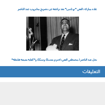
علاء مبارك : الفقي "بوشين" بعد تراجعه عن تصريح مشروب عبد الناصر
1512_005.jpg
نجل عبد الناصر لـ مصطفى الفقي: احترم نفسك وسنَّك و"كفاية نميمة هابطة"
التعليقات