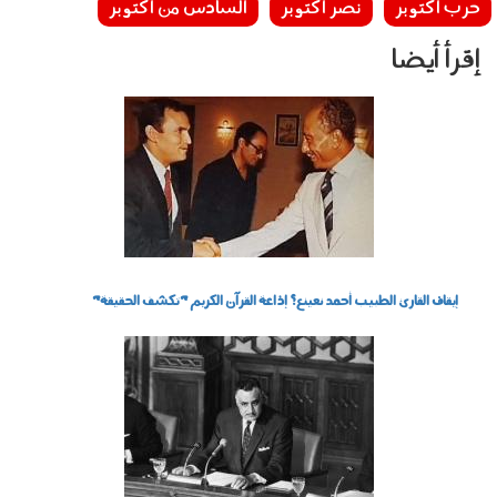
حرب أكتوبر
نصر أكتوبر
السادس من أكتوبر
إقرأ أيضا
090604.jpg
إيقاف القارئ الطبيب أحمد نعينع؟ إذاعة القرآن الكريم "تكشف الحقيقة"
221050.jpg