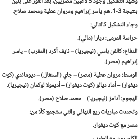
وشهد التشكيل وجود 3 لاعبين مصريين، بعد الفوز على بنين
بنتيجة 3-1، هم ياسر إبراهيم ومروان عطية ومحمد صلاح.
وجاء التشكيل كالتالي:
حراسة المرمى: ديارا (مالي).
الدفاع: كالفن باسي (نيجيريا) – نايف أكرد (المغرب) – ياسر
إبراهيم (مصر).
الوسط: مروان عطية (مصر) – جاي (السنغال) – ديوماندي (كوت
ديفوار) – أماد ديالو (كوت ديفوار) – أديمولا لوكمان (نيجيريا).
الهجوم: آدامز (نيجيريا) – محمد صلاح (مصر).
وتحددت مباريات ربع النهائي والتي ستجمع كلًا من:
مصر مع كوت ديفوار.
الكاميرون مع المغرب.