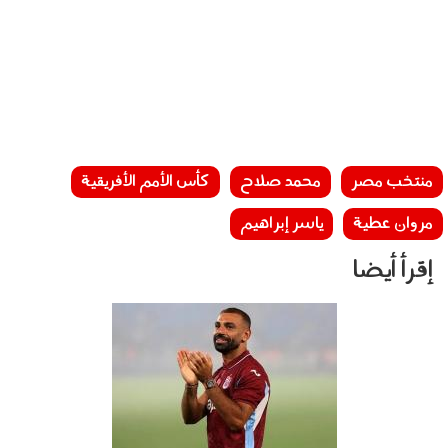
منتخب مصر
محمد صلاح
كأس الأمم الأفريقية
مروان عطية
ياسر إبراهيم
إقرأ أيضا
090802.jpg