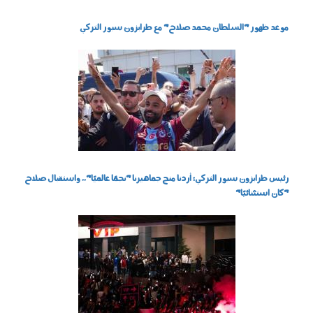
موعد ظهور "السلطان محمد صلاح" مع طرابزون سبور التركي
060803.jpg
رئيس طرابزون سبور التركي: أردنا منح جماهيرنا "نجمًا عالميًا".. واستقبال صلاح
"كان استثنائيًا"
060802.jpg