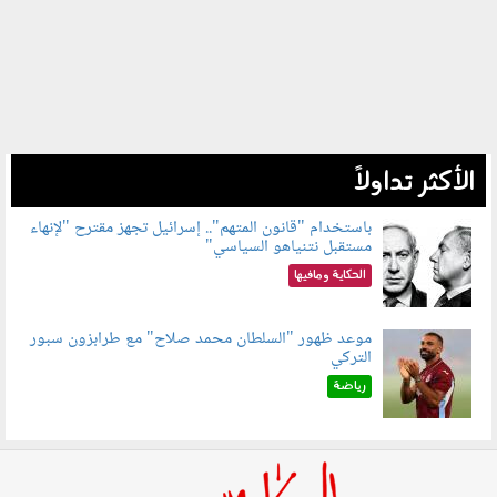
الأكثر تداولاً
باستخدام "قانون المتهم".. إسرائيل تجهز مقترح "لإنهاء
مستقبل نتنياهو السياسي"
090801.jpg
الحكاية ومافيها
موعد ظهور "السلطان محمد صلاح" مع طرابزون سبور
التركي
090802.jpg
رياضة