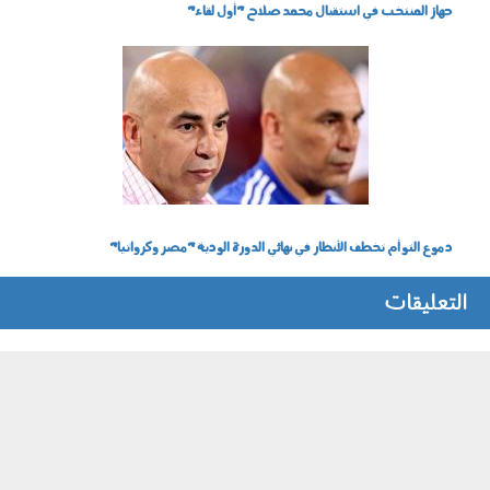
جهاز المنتخب في استقبال محمد صلاح "أول لقاء"
2603_021.jpg
دموع التوأم تخطف الأنظار في نهائي الدورة الودية "مصر وكرواتيا"
التعليقات