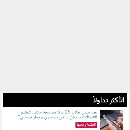
الأكثر تداولاً
بعد حبس طالب 25 عامًا بشريحة هاتف.. تنظيم
الاتصالات يتدخل بـ"حل بيومتري وحظر تسجيل"
080803.jpg
الحكاية ومافيها