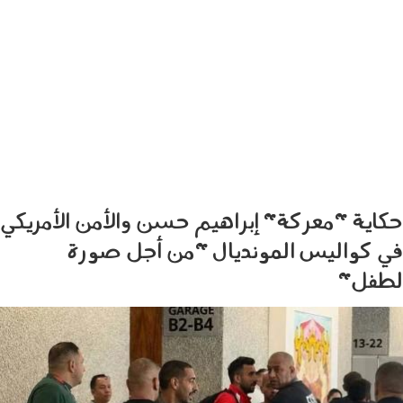
حكاية "معركة" إبراهيم حسن والأمن الأمريكي
في كواليس المونديال "من أجل صورة
لطفل"
030701.jpg