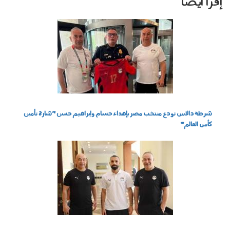
إقرأ أيضا
050701.jpg
شرطة دالاس تودع منتخب مصر بإهداء حسام وإبراهيم حسن "شارة تأمين
كأس العالم"
0106_005.jpg