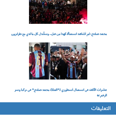
محمد صلاح: لم أشاهد استقبالًا كهذا من قبل.. وسأبذل كل ما لدي مع طرابزون
050803.jpg
عشرات الآلاف في استقبال أسطوري لـ"الملك محمد صلاح" في تركيا وسر
الرقم 61
التعليقات