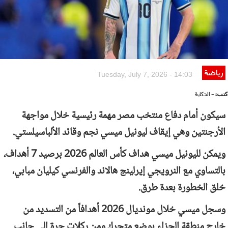
رياضة
Tuesday, July 7, 2026 - 14:03
كتب:
- الحكاية
سيكون أمام دفاع منتخب مصر مهمة رئيسية خلال مواجهة
الأرجنتين وهي إيقاف ليونيل ميسي نجم وقائد الألباسيلستي.
ويمكن لليونيل ميسي هداف كأس العالم 2026 برصيد 7 أهداف،
بالتساوي مع النرويجي إيرلينج هالاند والفرنسي كيليان مبابي،
خلق الخطورة بعدة طرق.
وسجل ميسي خلال مونديال 2026 أهدافاً من التسديد من
خارج منطقة الجزاء بوضع متحرك ومن ركلات حرة إلى جانب