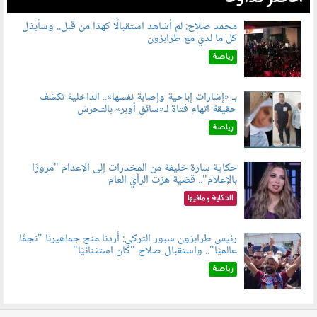
محمد صلاح: لم أشاهد استقبالًا كهذا من قبل.. وسأبذل
كل ما لدي مع طرابزون
060802.jpg
رياضة
بـ «إشارات إباحية وإصابة نفسها».. الداخلية تكشف
حقيقة اتهام فتاة لـ«سائق أوبر» بالتحرش
060804.jpg
رياضة
حكاية سارة خليفة من المخدرات إلى الإعدام "مرورًا
بالإعلام".. قضية هزت الرأي العام
060801.jpeg
الحكاية ومافيها
رئيس طرابزون سبور التركي: أردنا منح جماهيرنا "نجمًا
عالميًا".. واستقبال صلاح "كان استثنائيًا"
060803.jpg
رياضة