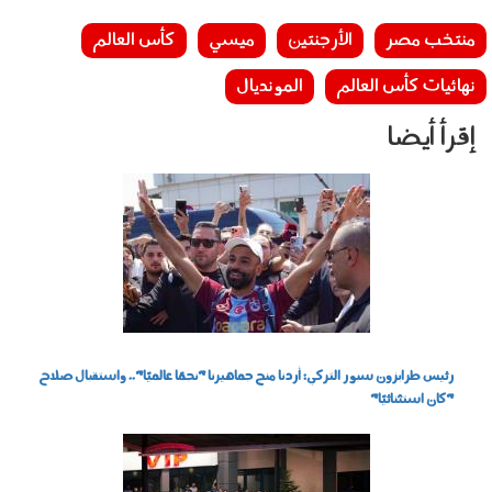
منتخب مصر
الأرجنتين
ميسي
كأس العالم
نهائيات كأس العالم
المونديال
إقرأ أيضا
060803.jpg
رئيس طرابزون سبور التركي: أردنا منح جماهيرنا "نجمًا عالميًا".. واستقبال صلاح
"كان استثنائيًا"
060802.jpg