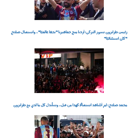
رئيس طرابزون سبور التركي: أردنا منح جماهيرنا "نجمًا عالميًا".. واستقبال صلاح
"كان استثنائيًا"
060802.jpg
محمد صلاح: لم أشاهد استقبالًا كهذا من قبل.. وسأبذل كل ما لدي مع طرابزون
050803.jpg