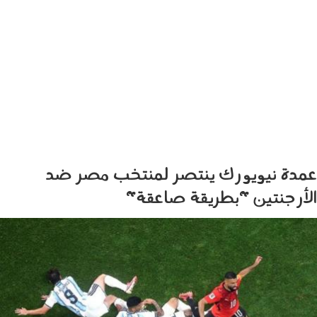
عمدة نيويورك ينتصر لمنتخب مصر ضد
الأرجنتين "بطريقة صاعقة"
090702.jpg