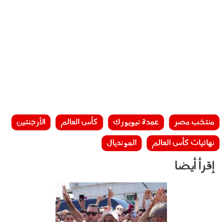
منتخب مصر
عمدة نيويورك
كأس العالم
الأرجنتين
نهائيات كأس العالم
المونديال
إقرأ أيضا
060803.jpg