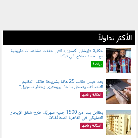
الأكثر تداولاً
حكاية «إيشان أكسوي» التي حققت مشاهدات مليونية
مع محمد صلاح في تركيا
080802.jpg
رياضة
بعد حبس طالب 25 عامًا بشريحة هاتف.. تنظيم
الاتصالات يتدخل بـ"حل بيومتري وحظر تسجيل"
080803.jpg
الحكاية ومافيها
بمقابل يبدأ من 1500 جنيه شهريًا.. طرح شقق الإيجار
التمليكي في القاهرة المحافظات
080801.jpg
الحكاية ومافيها