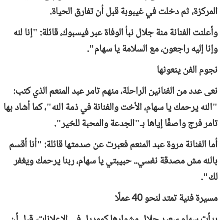
المركزة، ثم دخلت في غيبوبة قبل أن تفارق الحياة.
وأعلنت الفنانة منة جلال نبأ الوفاة عبر فيسبوك، قائلة: "إنا لله
وإنا إليه راجعون، مع السلامة يا سهام".
نجوم الفن ينعونها
نعى عدد من الفنانين الراحلة، منهم تامر عبد المنعم الذي كتب:
"الله يرحمك يا سهام، الأخت والفنانة في ذمة الله"، كما أشاد بها
تامر فرج واصفًا إياها بـ"الجدعة والمحبة للخير".
أما الفنانة مروة عبد المنعم فعبرت عن صدمتها قائلة: "أنا أقسم
بالله مش مصدقة نفسي.. حبيبتي يا سهام، ربنا يرحمك ويغفر
لك".
مسيرة فنية تمتد لنحو 40 عملًا
بدأت سهام سعيد جلال مشوارها كموديل في الإعلانات، قبل أن