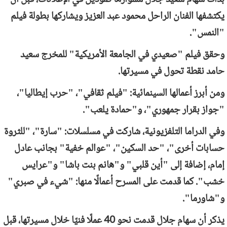
يكتشفها الفنان الراحل محمود عبد العزيز ويشاركها بطولة فيلم
"النمس".
وحقق فيلم "صعيدي في الجامعة الأمريكية" للمخرج سعيد
حامد نقطة تحول في مسيرتها.
ومن أبرز أعمالها السينمائية: "فيلم ثقافي"، "حرب إيطاليا"،
"جواز بقرار جمهوري"، و"حمادة يلعب".
وفي الدراما التلفزيونية، شاركت في مسلسلات: "سارة"، "للثروة
حسابات أخرى"، "حد السكين"، "عوالم خفية" بجانب عادل
إمام، إضافة إلى "أين قلبي" و"هانم بنت باشا" و"عرايس
خشب". كما قدمت على المسرح أعمالًا منها: "شيء في صبري"
و"شاورما".
يذكر أن سهام جلال قدمت نحو 40 عملًا فنيًا خلال مسيرتها، قبل