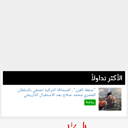
الأكثر تداولاً
"صفقة القرن".. الصحافة التركية تحتفي بالسلطان
المصري محمد صلاح بعد الاستقبال التاريخي
070801.jpg
رياضة