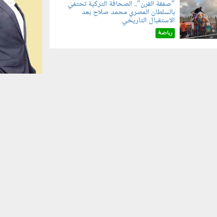
"صفقة القرن".. الصحافة التركية تحتفي
بالسلطان المصري محمد صلاح بعد
070801.jp
الاستقبال التاريخي
رياضة