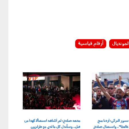
لمونديال
أرقام قياسية
060802.jpg
بور التركي: أردنا منح
محمد صلاح: لم أشاهد استقبالًا كهذا من
 عالميًا".. واستقبال صلاح
قبل.. وسأبذل كل ما لدي مع طرابزون