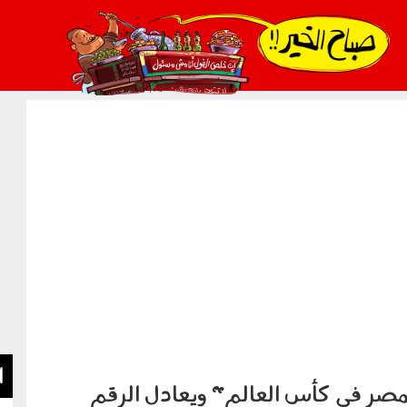
021_2.png
ا
مصر في كأس العالم" ويعادل الرقم