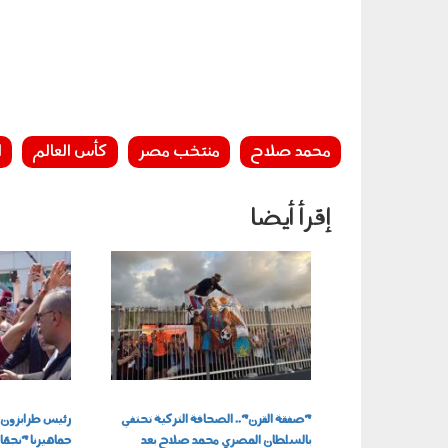
محمد صلاح
منتخب مصر
كأس العالم
ا
إقرأ أيضا
060803.jpg
070801.jpg
"صفقة القرن".. الصحافة التركية تحتفي
رئيس طرابزون س
بالسلطان المصري محمد صلاح بعد
جماهيرنا "نجمًا