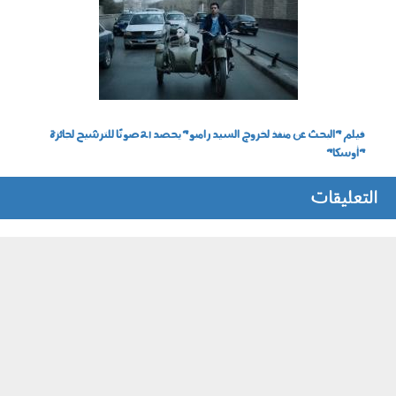
فيلم "البحث عن منفذ لخروج السيد رامبو" يحصد 21 صوتًا للترشيح لجائزة
"أوسكا"
التعليقات