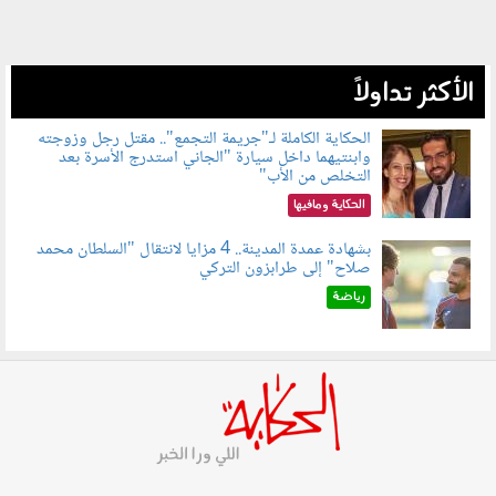
الأكثر تداولاً
الحكاية الكاملة لـ"جريمة التجمع".. مقتل رجل وزوجته
وابنتيهما داخل سيارة "الجاني استدرج الأسرة بعد
100801.jpg
التخلص من الأب"
الحكاية ومافيها
بشهادة عمدة المدينة.. 4 مزايا لانتقال "السلطان محمد
صلاح" إلى طرابزون التركي
100803.jpg
رياضة