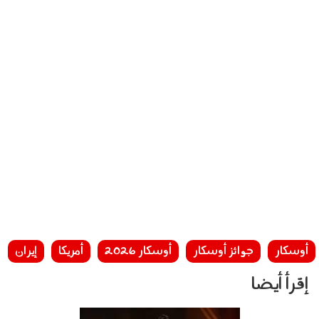
أوسكار
جوائز أوسكار
أوسكار 2026
أمريكا
إيران
إقرأ أيضا