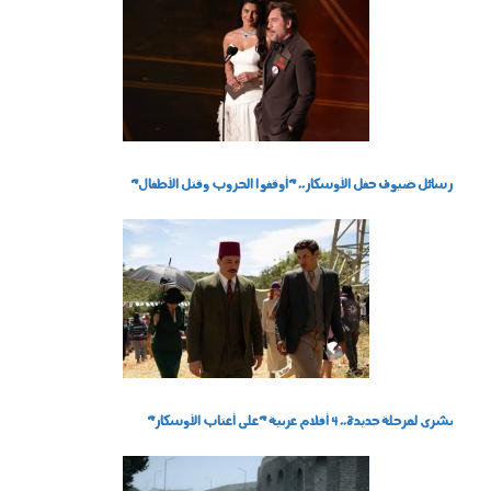
160302.jpg
رسائل ضيوف حفل الأوسكار.. "أوقفوا الحروب وقتل الأطفال"
191202.jpg
بشرى لمرحلة جديدة.. 4 أفلام عربية "على أعتاب الأوسكار"
020903.jpg