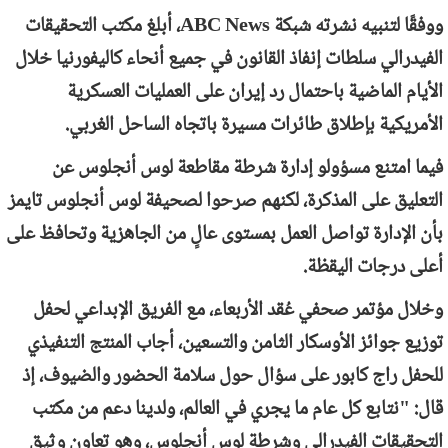
ووفقًا لتنبيه نشرته شبكة
ABC News
، أبلغ مكتب التحقيقات
الفيدرالي سلطات إنفاذ القانون في جميع أنحاء كاليفورنيا خلال
الأيام الماضية باحتمال رد إيران على العمليات العسكرية
الأمريكية بإطلاق طائرات مسيرة باتجاه الساحل الغربي.
فيما امتنع مسؤولو إدارة شرطة مقاطعة لوس أنجلوس عن
التعليق على المذكرة، لكنهم صرحوا لصحيفة لوس أنجلوس تايمز
بأن الإدارة تواصل العمل بمستوى عالٍ من الجاهزية وتحافظ على
أعلى درجات اليقظة.
وخلال مؤتمر صحفي عُقد الأربعاء، مع الفريق الإبداعي لحفل
توزيع جوائز الأوسكار الثامن والتسعين، أجاب المنتج التنفيذي
للحفل راج كابور على سؤال حول سلامة الحضور والضيوف، إذ
قال: "نتابع كل عام ما يجري في العالم، ولدينا دعم من مكتب
التحقيقات الفيدرالي وشرطة لوس أنجلوس، وهو تعاون وثيق