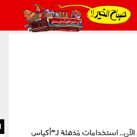
021_2.png
ا
د الآن.. استخدامات مُذهلة لـ"أكياس