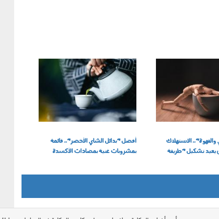
230202.jpg
القهوة".. الاستهلاك
أفضل "بدائل الشاي الأخضر".. قائمة
ن يعيد تشكيل "طريقة
بمشروبات غنية بمضادات الأكسدة