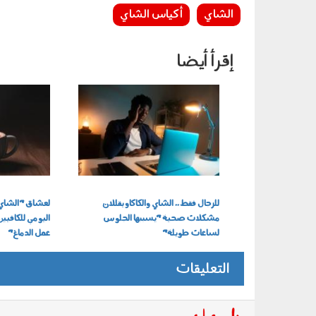
الشاي
أكياس الشاي
إقرأ أيضا
030304.jpg
100402.jpg
للرجال فقط.. الشاي والكاكاو يقللان
لعشاق "الشاي و
مشكلات صحية "يسببها الجلوس
اليومي للكافيي
لساعات طويلة"
عمل الدماغ"
التعليقات