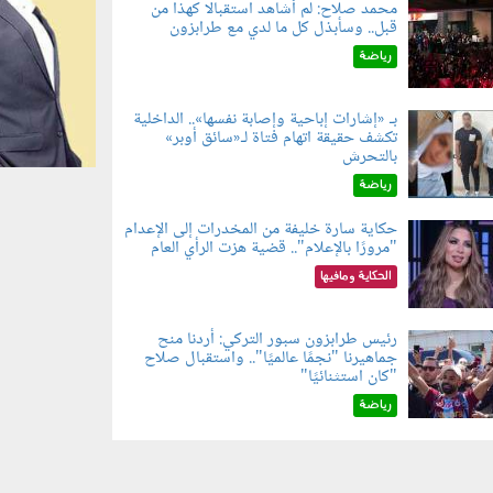
محمد صلاح: لم أشاهد استقبالًا كهذا من
قبل.. وسأبذل كل ما لدي مع طرابزون
060802.jp
رياضة
بـ «إشارات إباحية وإصابة نفسها».. الداخلية
تكشف حقيقة اتهام فتاة لـ«سائق أوبر»
060804.jp
بالتحرش
رياضة
حكاية سارة خليفة من المخدرات إلى الإعدام
"مرورًا بالإعلام".. قضية هزت الرأي العام
060801.jpe
الحكاية ومافيها
رئيس طرابزون سبور التركي: أردنا منح
جماهيرنا "نجمًا عالميًا".. واستقبال صلاح
060803.jp
"كان استثنائيًا"
رياضة