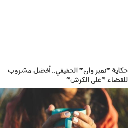
حكاية "نمبر وان" الحقيقي.. أفضل مشروب
للقضاء "على الكرش"
2704004.jpg