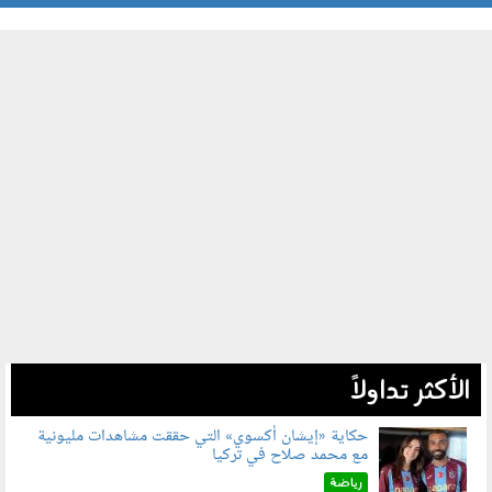
الأكثر تداولاً
حكاية «إيشان أكسوي» التي حققت مشاهدات مليونية
مع محمد صلاح في تركيا
080802.jpg
رياضة