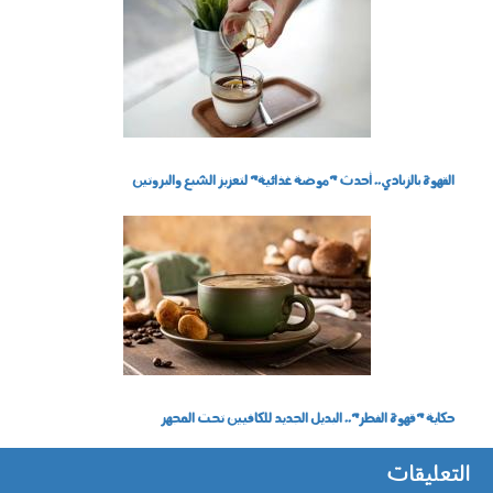
070405.jpg
القهوة بالزبادي.. أحدث "موضة غذائية" لتعزيز الشبع والبروتين
190306.jpg
حكاية "قهوة الفطر".. البديل الجديد للكافيين تحت المجهر
التعليقات