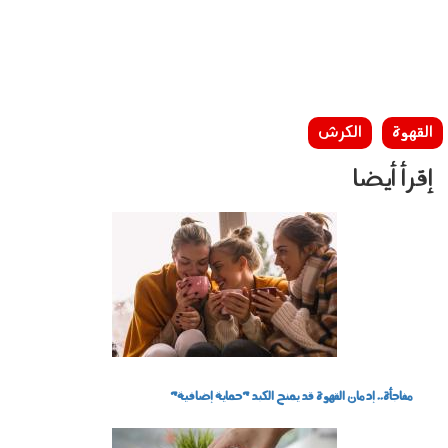
القهوة
الكرش
إقرأ أيضا
290702.jpg
مفاجأة.. إدمان القهوة قد يمنح الكبد "حماية إضافية"