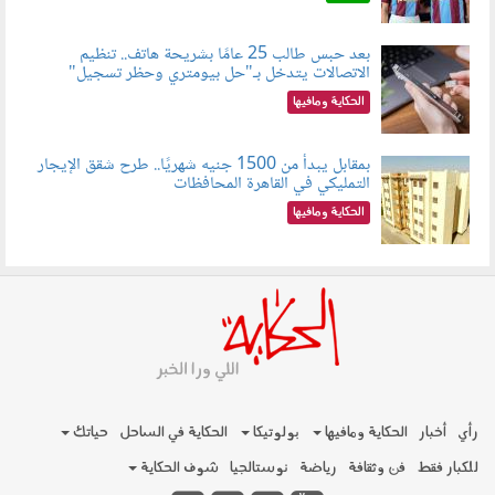
بعد حبس طالب 25 عامًا بشريحة هاتف.. تنظيم
الاتصالات يتدخل بـ"حل بيومتري وحظر تسجيل"
080803.jpg
الحكاية ومافيها
بمقابل يبدأ من 1500 جنيه شهريًا.. طرح شقق الإيجار
التمليكي في القاهرة المحافظات
080801.jpg
الحكاية ومافيها
رأي
أخبار
الحكاية ومافيها
بولوتيكا
الحكاية في الساحل
حياتك
للكبار فقط
فن وثقافة
رياضة
نوستالجيا
شوف الحكاية