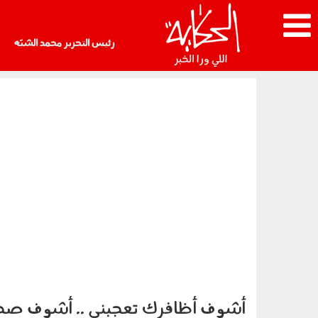
رئيس التحرير محمد الشبّه
أشوف أظافرك تعجبنى .. أشوف ص