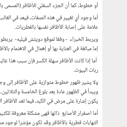
أو خطوط، كما أن الجزء السفلي للأظافر (المسمى بال
أما وجود أي تغيير في هذه الصفات، فيعد في الغال
علامة على إصابة الأظافر نفسها بالفطريات.
ويربط الخبراء - وفقا لموقع دويتش فيليه- يربطون
إما مبالغة في العناية بها أو إهمال في الاهتمام بالأظا
أما إذا كانت الأظافر سهلة الكسر فإن سبب هذا غالبا
ربات البيوت.
ولا يشير ظهور خطوط متوازية على الأظافر إلى وجو
ويبدأ في الظهور عادة بعد بلوغ الخامسة والثلاثين..
يكون إشارة على مرض في الكبد، فيما تعد الأظافر ال
أما اصفرار الأصابع ذاتها فهى مشكلة معروفة للكثي
التهابات فطرية بالأظافر وقد تكون مؤشرا لوجود مش