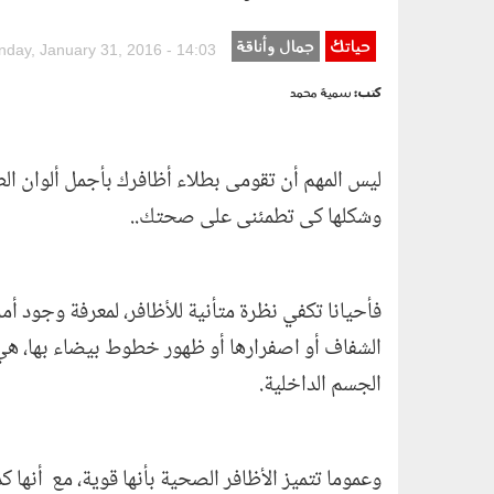
حياتك
pic_2.jpg
جمال وأناقة
nday, January 31, 2016 - 14:03
كتب:
سمية محمد
ليس المهم أن تقومى بطلاء أظافرك بأجمل ألوان الطلا
وشكلها كى تطمئنى على صحتك..
فأحيانا تكفي نظرة متأنية للأظافر، لمعرفة وجود 
الشفاف أو اصفرارها أو ظهور خطوط بيضاء بها، ه
الجسم الداخلية.
وعموما تتميز الأظافر الصحية بأنها قوية، مع أنها 