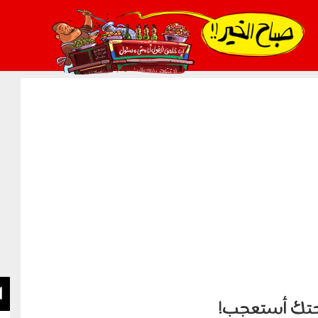
021_2.png
ا
حتك أستعجب!