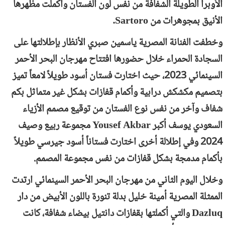
الأوبرا الطويلة الشفافة من نفس لون الفستان وأكملت مظهرها
الأنيق بمجوهرات من
Sartoro
.
وخطفت الفنانة المصرية ياسمين صبري الأنظار بإطلالتها على
السجادة الحمراء خلال حضورها افتتاح مهرجان البحر الأحمر
السينمائي 2023، حيث اختارت فستان أسود طويلاً لامعاً تميز
بتصميم مكشكش درابية وأكمام قفازات بشكل غير متماثل بكم
شفاف وآخر من نفس نوع الفستان من توقيع مصمم الأزياء
السعودي يوسف أكبر
Yousef Akbar
مجموعة ربيع وصيف
2024 وفي إطلالة أخرى اختارت فستاناً أسود جيرسي طويلاً
بأكمام مدمجة بشكل قفازات من نفس مجموعة المصمم.
وخلال اليوم الثاني من مهرجان البحر الأحمر السينمائي ارتدت
الممثلة المصرية أمينة خليل بدلة تنورة باللون الأبيض من دار
Dazluq
والتي أكملتها بقفازات دانتيل بيضاء شفافة، كانت