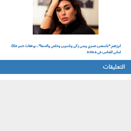
yasmeensn.png
أبرزهم "ياسمين صبري ومنى زكي وشيرين وحلمي والسقا".. توقعات خبير فلك
لبناني للفنانين في 2026
التعليقات