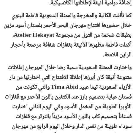
إضافة درامية أنيقة لإطلالتها الكلاسيكية.
كما تألقت الكاتبة والمخرجة والممثلة السعودية فاطمة البنوي
خلال حضورها افتتاح مهرجان البحر الأحمر بفستان أسود مزين
بطبقات ضخمة من التول من مجموعة
Atelier Hekayat
،
أكملت فاطمة مظهرها الأنيقة بقفازات شفافة مرصعة بأحجار
الراين اللامعة.
واختارت الممثلة السعودية سمية رضا خلال المهرجان إطلالات
متنوعة أنيقة كان أبرزها إطلالة الافتتاح التي اختارتها من دار
الأزياء السعودية تيما عبيد
Tima Abid
والتي تكونت من
فستان عباية بتصميم بارز عند الكتفين باللون الأحمر مع قفازات
الأوبرا الطويلة من المخمل الأسود وفي اليوم الثاني اختارت
فستاناً بتصميم كاب باللون الأسود مزيناً بالترتر مع قفازات
سوداء طويلة من نفس الدار وخلال اليوم الرابع من مهرجان