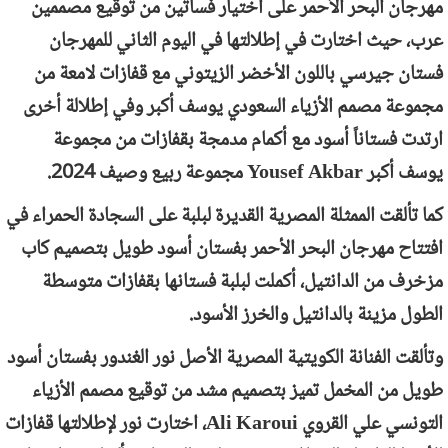
مهرجان البحر الأحمر على اختيار فساتين من توقيع مصممين
عرب، حيث اختارت في إطلالتها في اليوم الثاني للمهرجان
فستان جيرسي باللون الأخضر الزيتوني مع قفازات لامعة من
مجموعة مصمم الأزياء السعودي يوسف أكبر وفي إطلالة أخرى
ارتدت فستاناً أسود مع أكمام مدمجة بقفازات من مجموعة
يوسف أكبر
Yousef Akbar
مجموعة ربيع وصيف 2024.
كما تألقت الممثلة المصرية القديرة لبلبة على السجادة الحمراء في
افتتاح مهرجان البحر الأحمر بفستان أسود طويل بتصميم كاب
مزخرف من الدانتيل، أكملت لبلبة فستانها بقفازات متوسطة
الطول مزينة بالدانتيل والخرز الأسود.
وتألقت الفنانة الكويتية المصرية الأصل نور الغندور بفستان أسود
طويل من المخمل تميز بتصميم مشد من توقيع مصمم الأزياء
التونسي علي القروي
Ali Karoui
، اختارت نور لإطلالتها قفازات