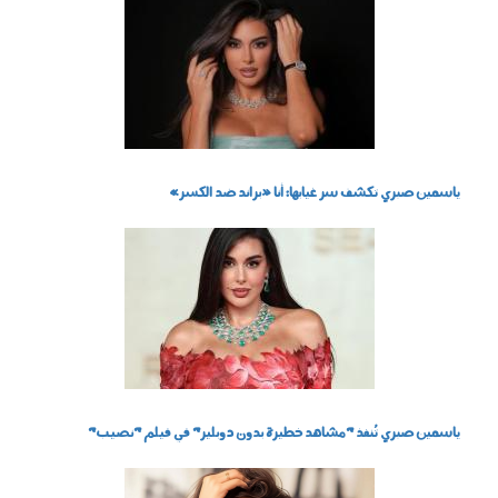
050802.jpg
ياسمين صبري تكشف سر غيابها: أنا «براند ضد الكسر»
050403.jpg
ياسمين صبري تُنفذ "مشاهد خطيرة بدون دوبلير" في فيلم "نصيب"