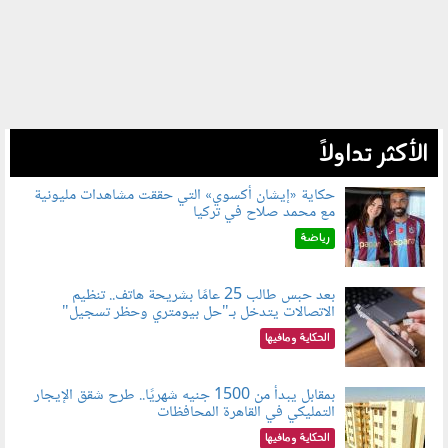
الأكثر تداولاً
حكاية «إيشان أكسوي» التي حققت مشاهدات مليونية
مع محمد صلاح في تركيا
080802.jpg
رياضة
بعد حبس طالب 25 عامًا بشريحة هاتف.. تنظيم
الاتصالات يتدخل بـ"حل بيومتري وحظر تسجيل"
080803.jpg
الحكاية ومافيها
بمقابل يبدأ من 1500 جنيه شهريًا.. طرح شقق الإيجار
التمليكي في القاهرة المحافظات
080801.jpg
الحكاية ومافيها