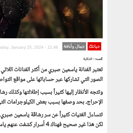
حياتك
جمال وأناقة
sday, January 25, 2024 - 21:46
كتب:
- الحكاية
تعتبر الفنانة ياسمين صبري من أكثر الفنانات اللا
الصور التي تشاركها عبر حساباتها على مواقع التوا
وتتجه الأنظار إليها كثيراً بسبب إطلالتها وكذلك رشا
الإحراج، بحد وصفها بسبب بعض الكيلوجرامات التي اك
تتساءل الفتيات كثيراً عن سر رشاقة ياسمين صبري،
لكن هذا غير صحيح فهناك 4 أسرار كشفت عنهم ياسمين صبري بالفعل.