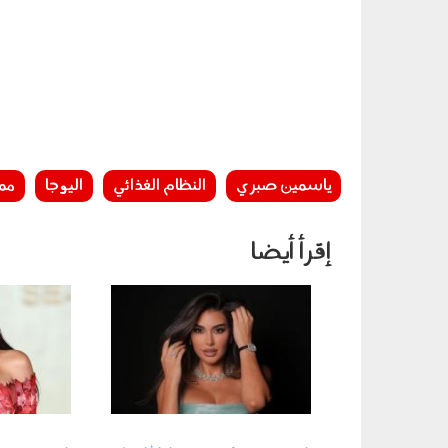
ياسمين صبري
النظام الغذائي
اليوجا
مم
إقرأ أيضا
050403.jpg
050802.jpg