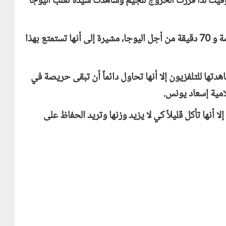
قيت لذا قررت الخروج للجيم وشاهدت سيدة تعلب اليوجا
تستغرق ياسمين ساعة ونصف يومياً لممارسة الرياضة و 70 دقيقة من أجل اليوجا، مشيرة إلى أنها تستمتع بهذا
ها للتلفزيون إلا أنها تحاول دائماً أن تبقى حريصة في
امية إسعاد يونس.
أنها تأكل قليلاً كي لا يزيد وزنها وتريد الحفاظ على