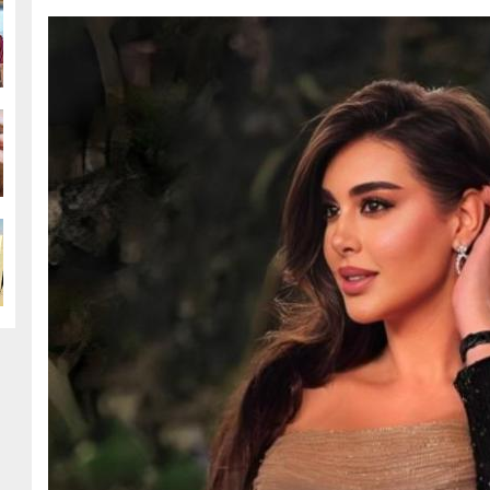
g
g
g