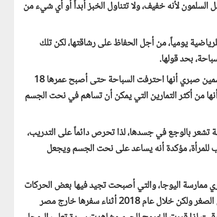
 السلمون لأنه خفيف، ولا تتناول الخبز أبداً أو أي شيء من
ياضية يومياً، من أجل الحفاظ على رشاقتها، لكن تلك
وفي مقابلتها مع الإعلامي عمرو أديب، أوضحت ياسمين صبري أنها احترفت السباحة حتى أصبح عمرها 18
 أنها من أكثر التمارين التي يمكن أن تساهم في نحت الجسم
 تشعر بالوجع في جسدها، لذا تحرص دائماً على التدريب،
اسب للمرأة، مؤكدة أنه يساعد على نحت الجسم ويجعل
ي ممارسة اليوجا، والتي أصبحت تجيد فيها بعض الحركات
منها حركة "البرجل"، مشيرة إلى أنها لم تتعلمها في الصغر ولكن خلال عام 2018 أثناء سفرها خارج مصر