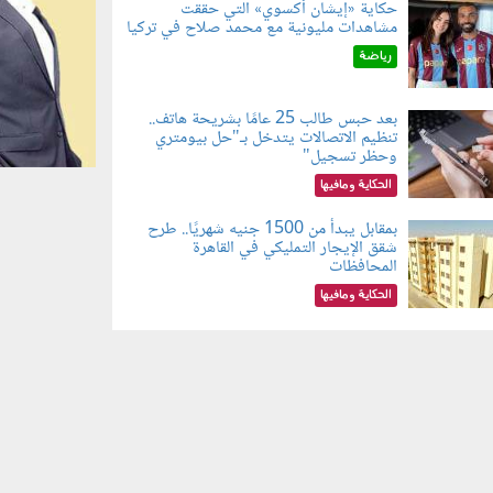
حكاية «إيشان أكسوي» التي حققت
مشاهدات مليونية مع محمد صلاح في تركيا
080802.jp
رياضة
بعد حبس طالب 25 عامًا بشريحة هاتف..
تنظيم الاتصالات يتدخل بـ"حل بيومتري
080803.jp
وحظر تسجيل"
الحكاية ومافيها
بمقابل يبدأ من 1500 جنيه شهريًا.. طرح
شقق الإيجار التمليكي في القاهرة
080801.jp
المحافظات
الحكاية ومافيها