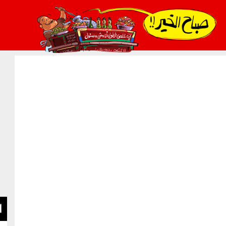
021_2.png
ا