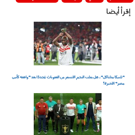
إقرأ أيضا
1003007.jpg
"شيكا مشاكل".. هل يفلت النجم الأسمر من العقوبات مُجددًا بعد "واقعة كأس
مصر" الأخيرة؟
0903001.jpg