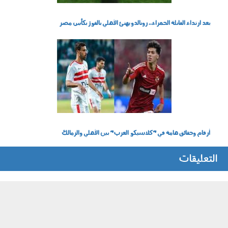
بعد ارتداء الفانلة الحمراء.. رونالدو يهنئ الأهلي بالفوز بكأس مصر
0803007.jpg
أرقام وحقائق هامة في "كلاسيكو العرب" بين الأهلي والزمالك
التعليقات