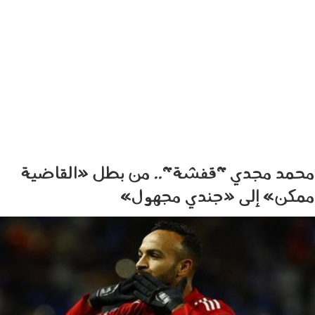
محمد مجدي "قفشة".. من بطل «القاضية
ممكن» إلى «جندي مجهول»
0903002.jpg