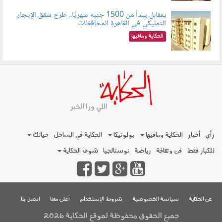
بمقابل يبدأ من 1500 جنيه شهريًا.. طرح شقق الإيجار
التمليكي في القاهرة المحافظات
080801.jpg
الحكاية ومافيها
رأي
أخبار
الحكاية ومافيها
بولوتيكا
الحكاية في الساحل
حياتك
للكبار فقط
فن وثقافة
رياضة
نوستالجيا
شوف الحكاية
عن الحكاية
سياسة الخصوصية
شروط الإستخدام
أعلن معنا
اتصل بنا
جميع الحقوق محفوظة لموقع الحكاية 2026