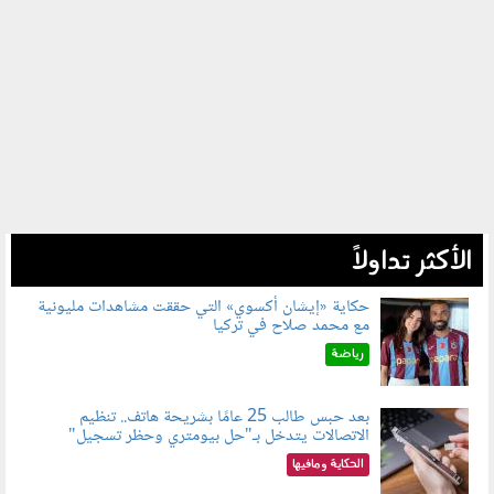
الأكثر تداولاً
حكاية «إيشان أكسوي» التي حققت مشاهدات مليونية
مع محمد صلاح في تركيا
080802.jpg
رياضة
بعد حبس طالب 25 عامًا بشريحة هاتف.. تنظيم
الاتصالات يتدخل بـ"حل بيومتري وحظر تسجيل"
080803.jpg
الحكاية ومافيها