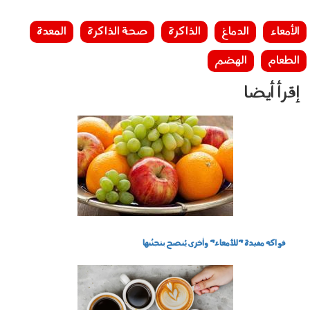
الأمعاء
الدماغ
الذاكرة
صحة الذاكرة
المعدة
الطعام
الهضم
إقرأ أيضا
2207003.jpg
فواكه مفيدة "للأمعاء" وأخرى يُنصح بتجنُبها
cof.png