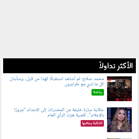
الأكثر تداولاً
محمد صلاح: لم أشاهد استقبالًا كهذا من قبل.. وسأبذل
كل ما لدي مع طرابزون
060802.jpg
رياضة
حكاية سارة خليفة من المخدرات إلى الإعدام "مرورًا
بالإعلام".. قضية هزت الرأي العام
060801.jpeg
الحكاية ومافيها