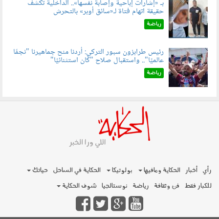
بـ «إشارات إباحية وإصابة نفسها».. الداخلية تكشف
حقيقة اتهام فتاة لـ«سائق أوبر» بالتحرش
060804.jpg
رياضة
رئيس طرابزون سبور التركي: أردنا منح جماهيرنا "نجمًا
عالميًا".. واستقبال صلاح "كان استثنائيًا"
060803.jpg
رياضة
رأي
أخبار
الحكاية ومافيها
بولوتيكا
الحكاية في الساحل
حياتك
للكبار فقط
فن وثقافة
رياضة
نوستالجيا
شوف الحكاية