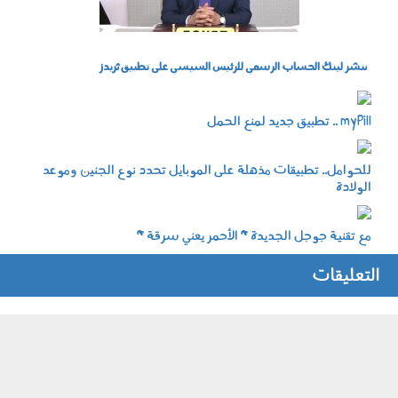
ننشر لينك الحساب الرسمي للرئيس السيسي على تطبيق ثريدز
mypill.jpg
myPill .. تطبيق جديد لمنع الحمل
امراة حامل
للحوامل.. تطبيقات مذهلة على الموبايل تحدد نوع الجنين وموعد
الولادة
919.jpg
مع تقنية جوجل الجديدة " الأحمر يعني سرقة "
التعليقات