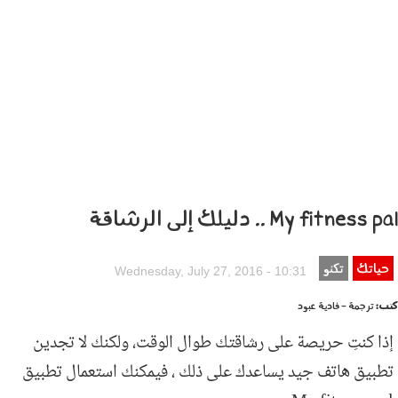
My fitness pal .. دليلك إلى الرشاقة
حياتك
تكنو
04230105_6324.jpg
Wednesday, July 27, 2016 - 10:31
كتب:
ترجمة - فادية عبود
إذا كنتِ حريصة على رشاقتك طوال الوقت، ولكنك لا تجدين
تطبيق هاتف جيد يساعدك على ذلك ، فيمكنك استعمال تطبيق