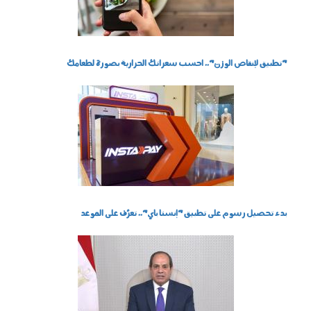
"تطبيق لإنقاص الوزن".. احسب سعراتك الحرارية بصورة لطعامك
0212_001.jpg
بدء تحصيل رسوم على تطبيق "إنستا باي".. تعرَّف على الموعد
السيسي