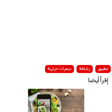
تطبيق
رشاقة
سعرات حرارية
إقرأ أيضا
2312_023.jpg