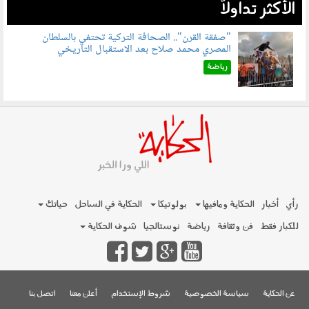
الأكثر تداولاً
"صفقة القرن".. الصحافة التركية تحتفي بالسلطان
المصري محمد صلاح بعد الاستقبال التاريخي
070801.jpg
رياضة
رأي
أخبار
الحكاية ومافيها
بولوتيكا
الحكاية في الساحل
حياتك
للكبار فقط
فن وثقافة
رياضة
نوستالجيا
شوف الحكاية
عن الحكاية
سياسة الخصوصية
شروط الإستخدام
أعلن معنا
اتصل بنا