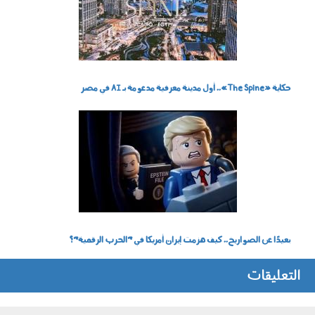
حكاية «The Spine».. أول مدينة معرفية مدعومة بـ AI في مصر
150401.jpg
بعيدًا عن الصواريخ.. كيف هزمت إيران أمريكا في "الحرب الرقمية"؟
التعليقات