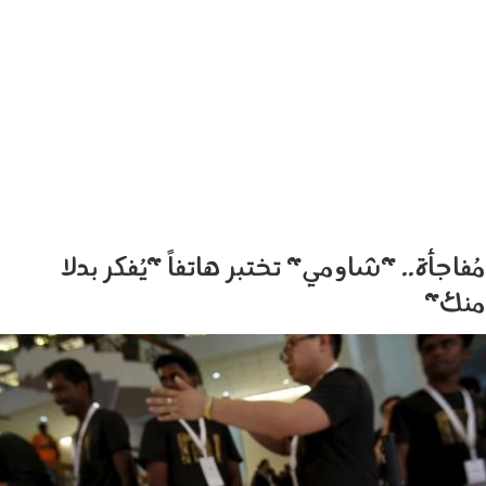
مُفاجأة.. "شاومي" تختبر هاتفاً "يُفكر بدلا
منك"
190503.jpg