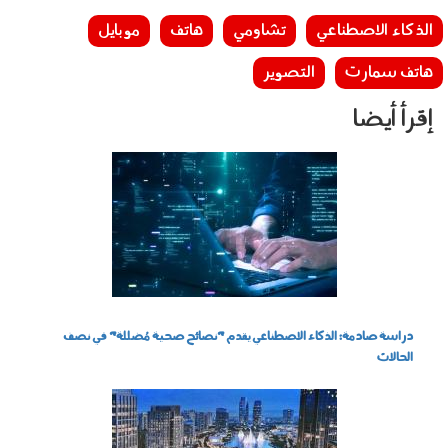
الذكاء الاصطناعي
تشاومي
هاتف
موبايل
هاتف سمارت
التصوير
إقرأ أيضا
220403.jpg
دراسة صادمة: الذكاء الاصطناعي يقدم "نصائح صحية مُضللة" في نصف
الحالات
180405.jpg