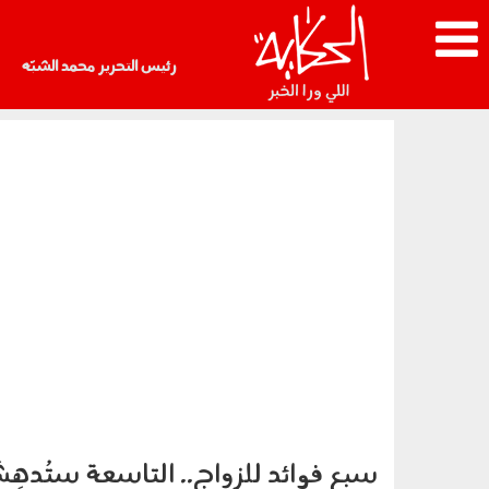
رئيس التحرير محمد الشبّه
سبع فوائد للزواج.. التاسعة ستُدهِش