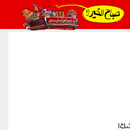
021_2.png
َك!