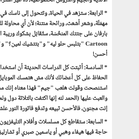
الأندية والجيم والدروس الخصوصية، ده غير اشتراك 
* الرابعة: ستزهد في الحياة، وتتحول إلى ناسك في
مهمَلَة، وشعر أشعث، ورائحة منتنة؛ لأن أي محاولة ل
بارفان على جتتك المنحَّسَة، ستُقابَل بشكوك وريبة
Cartoon
"بتلبس حلو ليه" و"بتتشيك لمين؟" و"طا
أحسن!
* السادسة: أثبتت كل الدراسات الحديثة أن استخدام
الحفاظ على كل أعضائك لأنك مش هتمسك الموبايل أصل
استنصحت وقولت هلعب "جيم" فهذا معناه إنك مش مه
والعبث عليها (الحمد لله إنها اكتفت بالتلاتة دول 
إنت مجنون، فالأحسن تبيعه وتدفع فاتورة النور عل
* السابعة: ستقاطع كل مسلسلات وأفلام التليفزيون
حاجة فيها هيفاء وهبي أو ياسمين صبري أو تشارليز