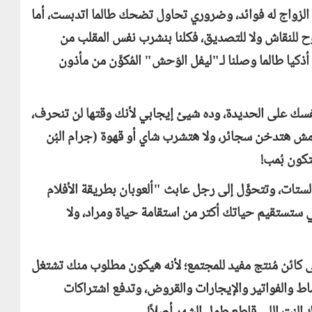
لزواج له فوائد، وضروري تحاول تضحك طالما اتدبست، أما
ح للنقاش ولا للتصديق، فكلنا بنشرب نفس المقلب من
ذكيا طالما وصلنا لـ"ليفل الوَحش" المُكوَّن من مأذون
فسك على الحديدة، وده شيئ إيجابي لأنك وقتها لن تنحرف،
 مش هتدخن سجائر، ولا هتشرب شاي أو قهوة (جرام البُن
تكون بُمب!
ستات، وتتحوَّل إلى رجل عابث "ألعوبان بطريقة الأفلام
ي ستستقيم حياتك أكتر من استقامة حياة ومراد، ولا
إلى كائن مُنتج مفيد للمجتمع؛ لأنه هيكون مطلوب منك تشتغل
والأقساط والفواتير والإيجارات والقروض، وتدفع اشتراكات