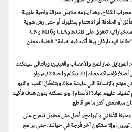
النت اللي قاطع طول الشهر أصلاً!
 محراب الكفاح، وهذا يلزمه ملابس ممزقة ولحية طويلة
لتأنق أو الحلاقة أو الاهتمام بمظهرك أو حتى رَش شوية
 استخباراتية تتفوق على
KGB
و
CIA
و
MI6
و
CN
لما فيه بارفان يبقا أكيد فيه خيانة" فخليك معفن
 الموبايل ضار للمخ والأعصاب والعينين؛ وبالتالي سيمكنك
اً؛ فإمساكه معناه إنك بتكلم واحدة تانية، ولو
تم بالإنسانة اللي عايشة معاك وبتفضَّل اللعب واللهو
ولم تضيف عليهم عبادة الأصنام)، ولو مسكته بدون هدف فأكيد
شان ميقطعش أكتر ما هو قاطع!
 وطبعًا الأغاني والبرامج.. أصل مش معقول تتفرج على
 تيرون، وإلا ستكون آخر فُرجة في حياتك، حتى برامج