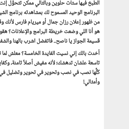
الطبخ فيها ستات حلوين وبالتالي ممكن تتحوَّل إنت 
البرنامج الوحيد المسموح لك بمشاهدته برنامج الشي
من ظهور إعلان رزان جمال أو ميريام فارس لأنك وقته
هو أنا اللي وضعت خريطة البرامج والإعلانات؟ هقو
قسيمة الجواز يا ناصح.. فاتفضل اشرب بالهنا والشفا
أخدت بالك إني نسيت الفايدة الخامسة؟ معلش لما تتجو
تاسعة علشان تدهشك؛ لأنه مفيش أصلاً ثامنة، وكفاية
كُلَّها نصب في نصب وتحوير في تحوير وتضليل في ت
وأمثالي!