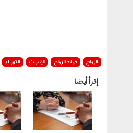
الزواج
فوائد الزواج
الإنترنت
الكهرباء
إقرأ أيضا
210401.jpg
070503.jpg