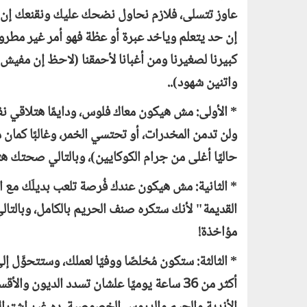
عاوز تتسلى، فلازم نحاول نضحك عليك ونقنعك إن ا
إن حد يتعلم وياخد عبرة أو عظة فهو أمر غير مطرو
كبيرنا لصغيرنا ومن أغبانا لأحمقنا (لاحظ إن مفيش أ
واتنين شهود)..
* الأولى: مش هيكون معاك فلوس، ودايمًا هتلاقي ن
ولن تدمن المخدرات، أو تحتسي الخمر، وغالبًا كمان
حاليًا أغلى من جرام الكوكايين)، وبالتالي صحتك ه
* الثانية: مش هيكون عندك فُرصة تلعب بديلَك مع ال
القديمة" لأنك ستكره صنف الحريم بالكامل، وبالتال
مؤاخذة!
* الثالثة: ستكون مُخلصًا ووفيًا لعملك، وستتحوَّل 
أكثر من 36 ساعة يوميًا علشان تسدد الديون 