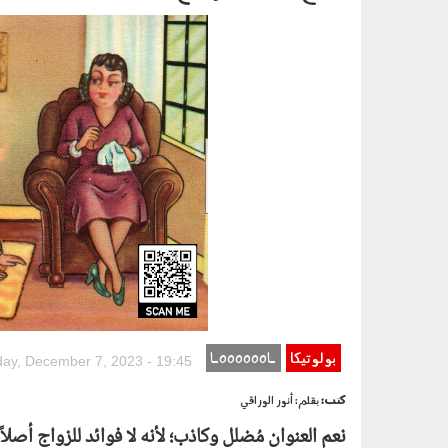
husband2.png
بولوتيكا
LooooooL
ay, December 7, 2023 - 19:45
كتب:
بقلم: أنور الوراقي
نعم العنوان مُضلل وكاذب؛ لأنه لا فوائد للزواج أص