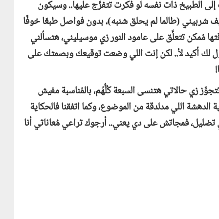
إلى الطبيخ ذات نفسه لو فكرت تتفرَّج عليها.. وسيكون
ف شربيني (طالما لم يحلق شنبه)، بدون فواصل طبعًا خوفًا
ا مُمكن تتعلَّق على عامود النور زي موسيليني، هتسألني
ل لك أكيد لأ.. لكن إنت اللي وضعت توقيعك وبصمتك على
!
ِّز زي حالاتي هتنسى السبعة كُلُّهُم، بالمُناسبة مفيش
 الدهشة اللي مدلدقة من الموضوع، وكما اتفقنا فالحكاية
ضليل، فمجاتش على دي يعني.. أرجوك تراعي مُعاناتي أنا