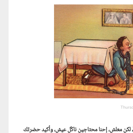
Thursd
لاً، لكن معلش، إحنا محتاجين ناكُل عيش، وأكيد حضرتك