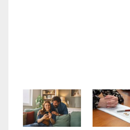
301202.jpg