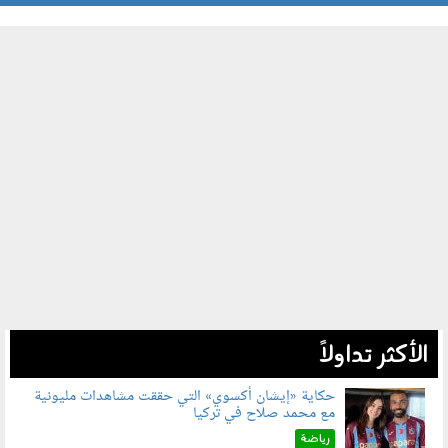
الأكثر تداولاً
حكاية «إيشان أكسوي» التي حققت مشاهدات مليونية
مع محمد صلاح في تركيا
080802.jpg
رياضة