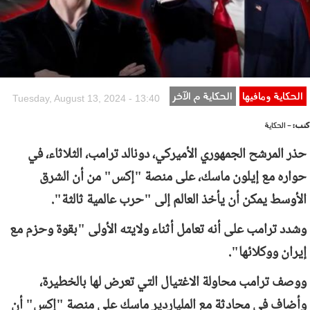
الحكاية ومافيها
الحكاية م الآخر
Tuesday, August 13, 2024 - 13:40
كتب:
- الحكاية
حذر المرشح الجمهوري الأميركي، دونالد ترامب، الثلاثاء، في
حواره مع إيلون ماسك، على منصة "إكس" من أن الشرق
الأوسط يمكن أن يأخذ العالم إلى "حرب عالمية ثالثة".
وشدد ترامب على أنه تعامل أثناء ولايته الأولى "بقوة وحزم مع
إيران ووكلائها".
ووصف ترامب محاولة الاغتيال التي تعرض لها بالخطيرة،
وأضاف في محادثة مع الملياردير ماسك على منصة "إكس" أن