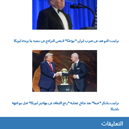
ترامب: التوقف عن ضرب إيران "مؤقتًا" لا يعني التراجع عن تنفيذ ما تريده أمريكا
060701.jpg
ترامب يشكر "فيفا" بعد نجاح عملية "رفع الإيقاف عن مهاجم أمريكا" قبل مواجهة
بلجيكا
التعليقات