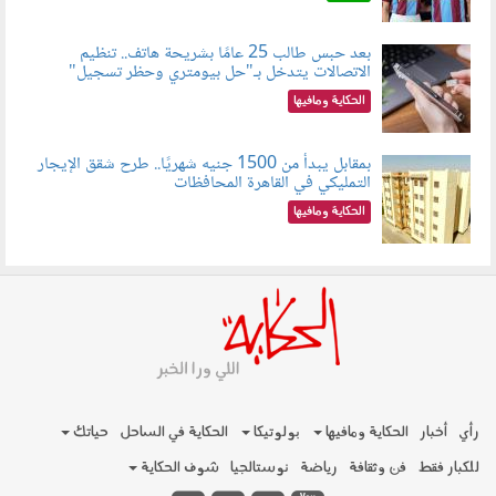
بعد حبس طالب 25 عامًا بشريحة هاتف.. تنظيم
الاتصالات يتدخل بـ"حل بيومتري وحظر تسجيل"
080803.jpg
الحكاية ومافيها
بمقابل يبدأ من 1500 جنيه شهريًا.. طرح شقق الإيجار
التمليكي في القاهرة المحافظات
080801.jpg
الحكاية ومافيها
رأي
أخبار
الحكاية ومافيها
بولوتيكا
الحكاية في الساحل
حياتك
للكبار فقط
فن وثقافة
رياضة
نوستالجيا
شوف الحكاية