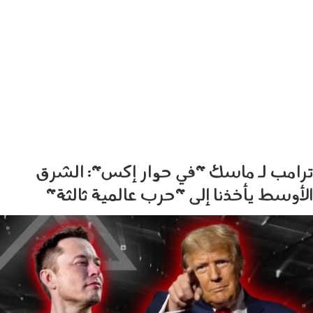
ترامب لـ ماسك "في حوار إكس": الشرق
الأوسط يأخذنا إلى "حرب عالمية ثالثة"
1308_002.jpg