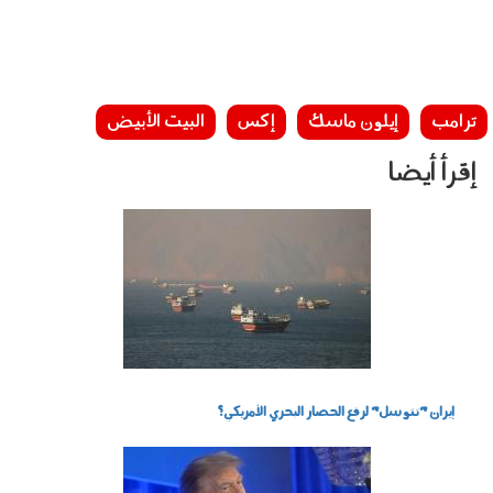
ترامب
إيلون ماسك
إكس
البيت الأبيض
إقرأ أيضا
280701.jpg
إيران "تتوسل" لرفع الحصار البحري الأمريكي؟
260701.jpg