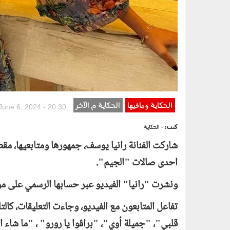
الحكاية ومافيها
الحكاية م الآخر
June 6, 2024 - 20:30
كتب:
- الحكاية
شاركت الفنانة رانيا يوسف، جمهورها ومتابعيها، مق
احدى صالات "الجيم".
ونشرت "رانيا" الفيديو عبر حسابها الرسمي على م
تفاعل المتابعون مع الفيديو، وجاءت التعليقات، كال
قلبي"، "جميلة أوي"، "براڤوا يا رورو" ، "ما شاء