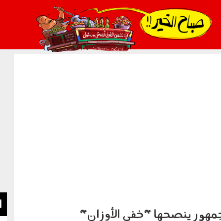
021_2.png
ا
مهور ينصحها "خفي الأوزان"