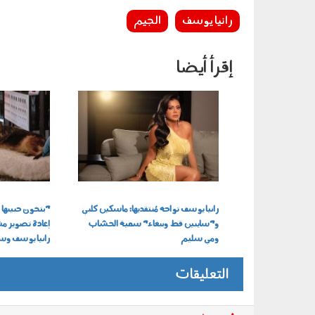
رانيا يوسف
الجيم
إقرأ أيضا
1509_011.jpeg
2309_006.jpeg
رانيا يوسف تواجه مُنتقديها: ماسكين كلبي
"بتخون حبيبها م
و"سايبين قط وببغاء" سمية الخشاب
إعادة تصوير م
ومي سليم
رانيا يوسف و
التعليقات