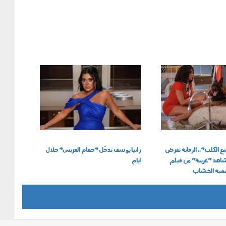
3004_004b.jpg
ع الكلب".. الرقابة تفرض
رانيا يوسف تدخُل "حمام العريس" خلال
شاهد "غريبة" من فيلم
أيام
سمية الخشاب