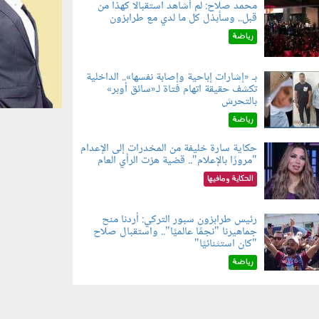
محمد صلاح: لم أشاهد استقبالًا كهذا من
قبل.. وسأبذل كل ما لدي مع طرابزون
060802.jp
رياضة
بـ «إشارات إباحية وإصابة نفسها».. الداخلية
تكشف حقيقة اتهام فتاة لـ«سائق أوبر»
060804.jp
بالتحرش
رياضة
حكاية سارة خليفة من المخدرات إلى الإعدام
"مرورًا بالإعلام".. قضية هزت الرأي العام
060801.jpe
الحكاية ومافيها
رئيس طرابزون سبور التركي: أردنا منح
جماهيرنا "نجمًا عالميًا".. واستقبال صلاح
060803.jp
"كان استثنائيًا"
رياضة