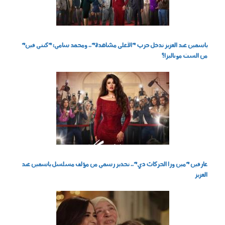
ياسمين عبد العزيز تدخل حرب "الأعلى مشاهدة".. ومحمد سامي: "كنتي فين"
من الست موناليزا؟
220202.jpg
عارفين "مين ورا الحركات دي".. تحذير رسمي من مؤلف مسلسل ياسمين عبد
العزيز
190202.jpg