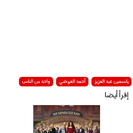
ياسمين عبد العزيز
أحمد العوضي
واحد من الناس
إقرأ أيضا
070302.jpg