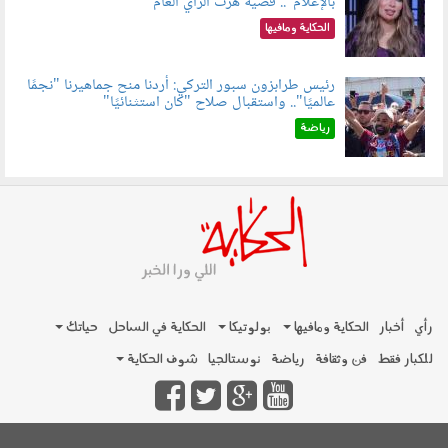
بالإعلام".. قضية هزت الرأي العام
060801.jpeg
الحكاية ومافيها
رئيس طرابزون سبور التركي: أردنا منح جماهيرنا "نجمًا
عالميًا".. واستقبال صلاح "كان استثنائيًا"
060803.jpg
رياضة
رأي
أخبار
الحكاية ومافيها
بولوتيكا
الحكاية في الساحل
حياتك
للكبار فقط
فن وثقافة
رياضة
نوستالجيا
شوف الحكاية