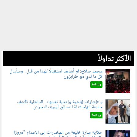
الأكثر تداولاً
محمد صلاح: لم أشاهد استقبالًا كهذا من قبل.. وسأبذل
كل ما لدي مع طرابزون
060802.jpg
رياضة
بـ «إشارات إباحية وإصابة نفسها».. الداخلية تكشف
حقيقة اتهام فتاة لـ«سائق أوبر» بالتحرش
060804.jpg
رياضة
حكاية سارة خليفة من المخدرات إلى الإعدام "مرورًا