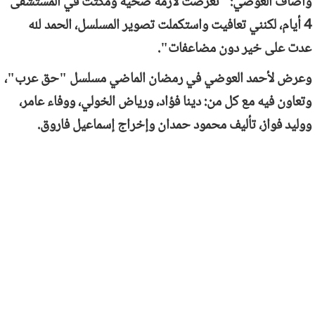
وأضاف العوضي: "تعرضت لأزمة صحية ومكثت في المستشفى
4 أيام، لكنني تعافيت واستكملت تصوير المسلسل، الحمد لله
عدت على خير دون مضاعفات".
وعرض لأحمد العوضي في رمضان الماضي مسلسل "حق عرب"،
وتعاون فيه مع كل من: دينا فؤاد، ورياض الخولي، ووفاء عامر،
ووليد فواز، تأليف محمود حمدان وإخراج إسماعيل فاروق.