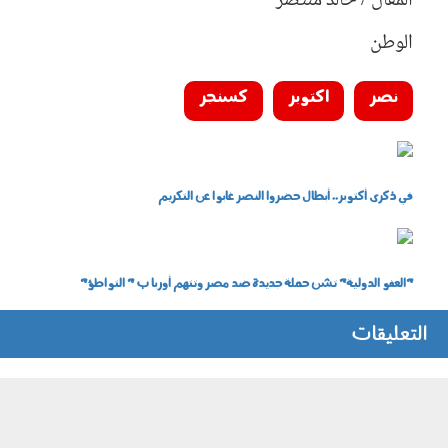
المقال / خالد منتصر
الوطن
نصر
اكتوبر
كسنجر
41669_660_1449214.jpg
في ذكرى أكتوبر.. أبطال حضروا النصر غابوا عن التكريم
unnamed_6.jpg
"العفو الدولية" تشن حملة جديدة ضد مصر وتتهم أوربا ب " التواطؤ"
التعليقات