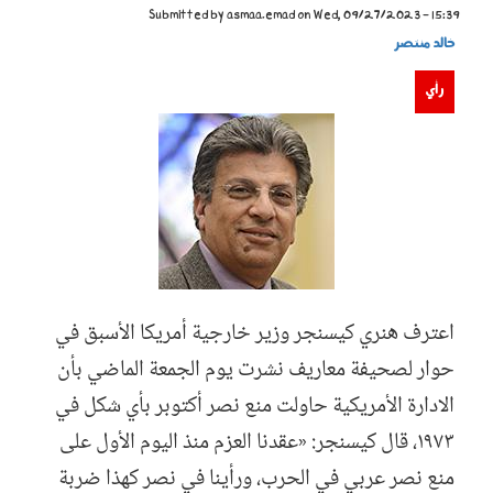
Submitted by
asmaa.emad
on Wed, 09/27/2023 - 15:39
خالد منتصر
رأي
29_khld-mntsr.jpg
اعترف هنري كيسنجر وزير خارجية أمريكا الأسبق في
حوار لصحيفة معاريف نشرت يوم الجمعة الماضي بأن
الادارة الأمريكية حاولت منع نصر أكتوبر بأي شكل في
١٩٧٣، قال كيسنجر: «عقدنا العزم منذ اليوم الأول على
منع نصر عربي في الحرب، ورأينا في نصر كهذا ضربة