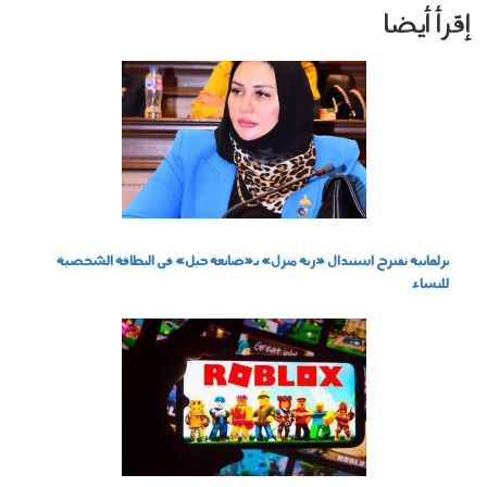
إقرأ أيضا
270703.png
برلمانية تقترح استبدال «ربة منزل» بـ«صانعة جيل» في البطاقة الشخصية
للنساء
050201.jpg