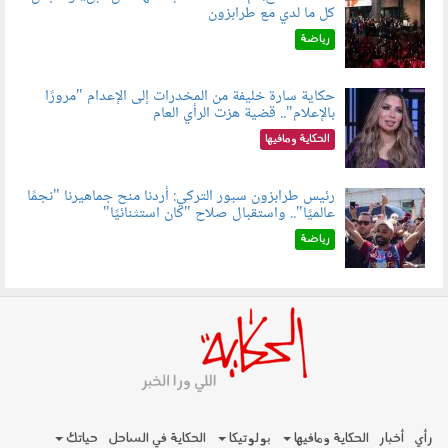
كل ما لدي مع طرابزون
060802.jpg
رياضة
حكاية سارة خليفة من المخدرات إلى الإعدام "مرورًا
بالإعلام".. قضية هزت الرأي العام
060801.jpeg
الحكاية ومافيها
رئيس طرابزون سبور التركي: أردنا منح جماهيرنا "نجمًا
عالميًا".. واستقبال صلاح "كان استثنائيًا"
060803.jpg
رياضة
رأي
أخبار
الحكاية ومافيها
بولوتيكا
الحكاية في الساحل
حياتك