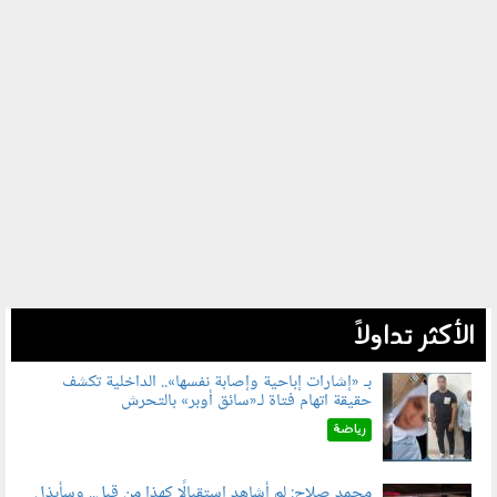
الأكثر تداولاً
بـ «إشارات إباحية وإصابة نفسها».. الداخلية تكشف
حقيقة اتهام فتاة لـ«سائق أوبر» بالتحرش
060804.jpg
رياضة
محمد صلاح: لم أشاهد استقبالًا كهذا من قبل.. وسأبذل