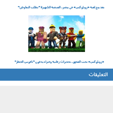
بعد منع لعبة «روبلوكس» في مصر.. المنصة الشهيرة "تطلب التفاوض"
140104.jpg
«روبلوكس» تحت المجهر.. تحذيرات رقابية وخبراء يدقون "ناقوس الخطر"
التعليقات