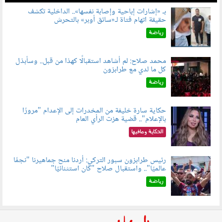
بـ «إشارات إباحية وإصابة نفسها».. الداخلية تكشف
حقيقة اتهام فتاة لـ«سائق أوبر» بالتحرش
060804.jpg
رياضة
محمد صلاح: لم أشاهد استقبالًا كهذا من قبل.. وسأبذل
كل ما لدي مع طرابزون
060802.jpg
رياضة
حكاية سارة خليفة من المخدرات إلى الإعدام "مرورًا
بالإعلام".. قضية هزت الرأي العام
060801.jpeg
الحكاية ومافيها
رئيس طرابزون سبور التركي: أردنا منح جماهيرنا "نجمًا
عالميًا".. واستقبال صلاح "كان استثنائيًا"
060803.jpg
رياضة