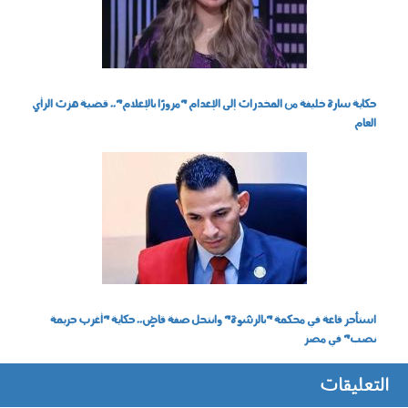
حكاية سارة خليفة من المخدرات إلى الإعدام "مرورًا بالإعلام".. قضية هزت الرأي
العام
040802.jpg
استأجر قاعة في محكمة "بالرشوة" وانتحل صفة قاضٍ.. حكاية "أغرب جريمة
نصب" في مصر
التعليقات