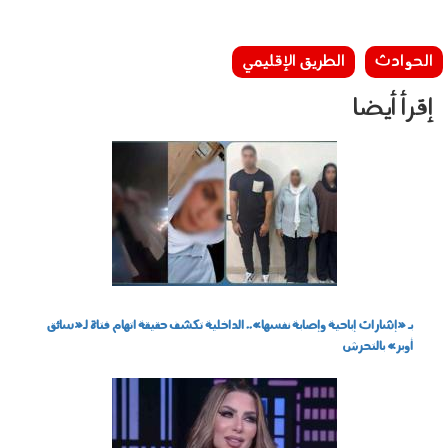
الحوادث
الطريق الإقليمي
إقرأ أيضا
060804.jpg
بـ «إشارات إباحية وإصابة نفسها».. الداخلية تكشف حقيقة اتهام فتاة لـ«سائق
أوبر» بالتحرش
060801.jpeg