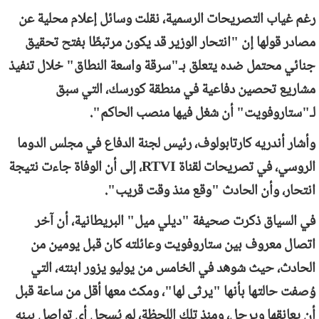
رغم غياب التصريحات الرسمية، نقلت وسائل إعلام محلية عن
مصادر قولها إن "انتحار الوزير قد يكون مرتبطًا بفتح تحقيق
جنائي محتمل ضده يتعلق بـ"سرقة واسعة النطاق" خلال تنفيذ
مشاريع تحصين دفاعية في منطقة كورسك، التي سبق
لـ"ستاروفويت" أن شغل فيها منصب الحاكم".
وأشار أندريه كارتابولوف، رئيس لجنة الدفاع في مجلس الدوما
الروسي، في تصريحات لقناة
RTVI
، إلى أن الوفاة جاءت نتيجة
انتحار، وأن الحادث "وقع منذ وقت قريب".
في السياق ذكرت صحيفة "ديلي ميل" البريطانية، أن آخر
اتصال معروف بين ستاروفويت وعائلته كان قبل يومين من
الحادث، حيث شوهد في الخامس من يوليو يزور ابنته، التي
وُصفت حالتها بأنها "يرثى لها"، ومكث معها أقل من ساعة قبل
أن يعانقها ويرحل، ومنذ تلك اللحظة، لم يُسجل أي تواصل بينه