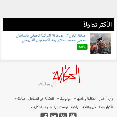
الأكثر تداولاً
"صفقة القرن".. الصحافة التركية تحتفي بالسلطان
المصري محمد صلاح بعد الاستقبال التاريخي
070801.jpg
رياضة
رأي
أخبار
الحكاية ومافيها
بولوتيكا
الحكاية في الساحل
حياتك
للكبار فقط
فن وثقافة
رياضة
نوستالجيا
شوف الحكاية