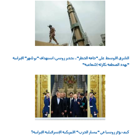
060401.jpg
الشرق الأوسط على "حافة الخطر".. تحذير روسي: استهداف "بوشهر" الإيرانية
"يهدد المنطقة بكارثة إشعاعية"
140301.jpg
كيف تؤثر روسيا في "مسار الحرب" الأمريكية الإسرائيلية الإيرانية؟