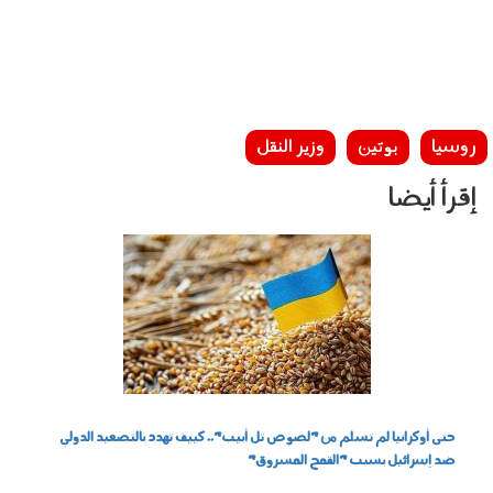
روسيا
بوتين
وزير النقل
إقرأ أيضا
280401.jpg
حتى أوكرانيا لم تسلم من "لصوص تل أبيب".. كييف تهدد بالتصعيد الدولي
ضد إسرائيل بسبب "القمح المسروق"