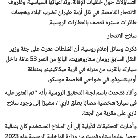
التساؤلات حول خلفيات الإقالة، وتداعياتها السياسية، وظروف
الانتحار الغامضة، في ظل أزمة طيران تضرب البلاد وهجمات
طائرات مسيّرة تعصف بالمطارات الروسية.
سلاح الانتحار
ذكرت وسائل إعلام روسية، أن السُلطات عثرت على جثة وزير
النقل السابق رومان ستاروفويت، البالغ من العمر 53 عامًا، داخل
سيارته بالقرب من منزله في قرية ميكاكينينو بمنطقة
أودينتسوفو، في ضواحي العاصمة موسكو.
وأفاد مُتحدث باسم لجنة التحقيق الروسية بأنه "تم العثور عليه
في سيارة شخصية مصابًا بطلق ناري"، مشيرًا إلى وجود سلاح
ناري على مقربة من الجثة.
وأشارت التحقيقات الأولية إلى أن السلاح المستخدم كان بندقية
حصل عليها ستاروفويت من وزارة الداخلية الروسية عام 2023