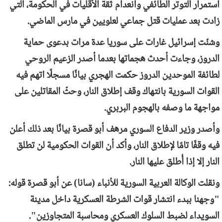
استمرار التوتر الطائفي وانعدام ثقة الأقليات في الحكومة، التي
زادت بعد عمليات قتل جماعي لعلويين في مارس الماضي.
وشنّت إسرائيل غارات على سوريا عدة مرات بدعوى حماية
الدروز، وجاءت أحدث هجماتها بعدما أصدر الزعيم الروحي
لطائفة الموحدين الدروز حكمت الهجري بيانًا مسجلًا اتهم فيه
القوات السورية بانتهاك وقف إطلاق النار، وحثّ المقاتلين على
مواجهة ما وصفه بالهجوم البربري.
وأصدر وزير الدفاع السوري مرهف أبو قصرة بيانًا بعد ذلك أعلن
فيه وقفًا تامًا لإطلاق النار، وأكد أن القوات الحكومية لن تطلق
النار إلا إذا أُطلق عليها النار.
ونقلت الوكالة العربية السورية للأنباء (سانا) عن أبو قصرة قوله:
"وجهنا ببدء انتشار قوات الشرطة العسكرية داخل مدينة
السويداء لضبط السلوك العسكري ومحاسبة المتجاوزين".