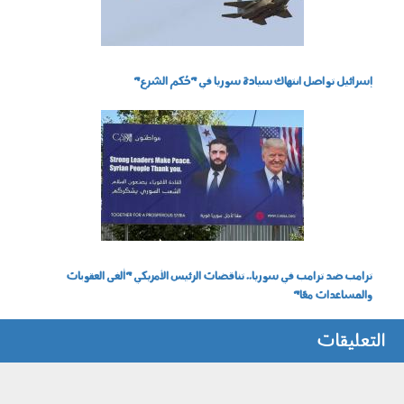
إسرائيل تواصل انتهاك سيادة سوريا في "حُكم الشرع"
1707003.jpg
ترامب ضد ترامب في سوريا.. تناقضات الرئيس الأمريكي "ألغى العقوبات
والمساعدات معًا"
التعليقات