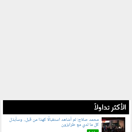
الأكثر تداولاً
محمد صلاح: لم أشاهد استقبالًا كهذا من قبل.. وسأبذل
كل ما لدي مع طرابزون
060802.jpg