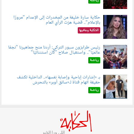
رياضة
حكاية سارة خليفة من المخدرات إلى الإعدام "مرورًا
بالإعلام".. قضية هزت الرأي العام
060801.jpeg
الحكاية ومافيها
رئيس طرابزون سبور التركي: أردنا منح جماهيرنا "نجمًا
عالميًا".. واستقبال صلاح "كان استثنائيًا"
060803.jpg
رياضة
بـ «إشارات إباحية وإصابة نفسها».. الداخلية تكشف
حقيقة اتهام فتاة لـ«سائق أوبر» بالتحرش
060804.jpg
رياضة