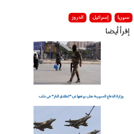
سوريا
إسرائيل
الدروز
إقرأ أيضا
090101.jpg
وزارة الدفاع السورية تعلن توقفها عن "إطلاق النار" في حلب
201101.jpg