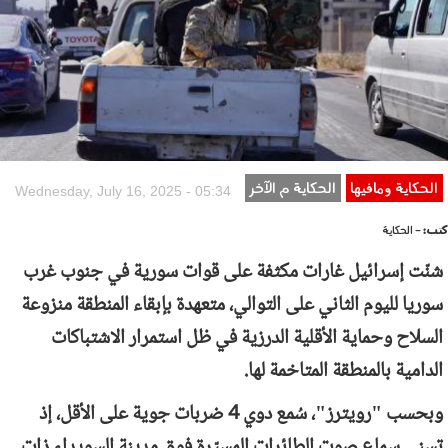
الحكاية ومافيها
الحكاية م الآخر
Wednesday, July 16, 2025 - 05:34
كتب:
- الحكاية
شنّت إسرائيل غارات مكثفة على قوات سورية في جنوب غرب
سوريا لليوم الثاني على التوالي، متعهدة بإبقاء المنطقة منزوعة
السلاح وحماية الأقلية الدرزية في ظل استمرار الاشتباكات
الدامية بالمنطقة المتاخمة لها.
وبحسب "رويترز"، سُمع دوي 4 ضربات جوية على الأقل، إذ
تسنى سماع صوت الطائرات المسيّرة فوق مدينة السويداء ذات