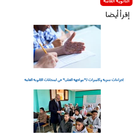
الثانوية العامة
إقرأ أيضا
020603.jpg
إجراءات سرية وكاميرات لـ"مواجهة الغش" في امتحانات الثانوية العامة
1107001.jpg