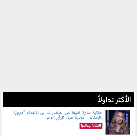
الأكثر تداولاً
حكاية سارة خليفة من المخدرات إلى الإعدام "مرورًا
بالإعلام".. قضية هزت الرأي العام
060801.jpeg
الحكاية ومافيها