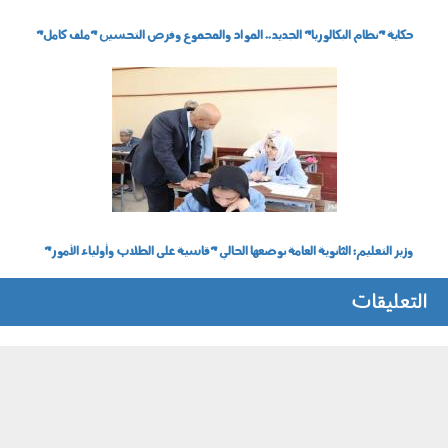
حكاية "نظام البكالوريا" الجديد.. المواد والمجموع وفرص التحسين "ملف كامل"
2601_003.jpg
وزير التعليم: الثانوية العامة بوضعها الحالي "قاسية على الطلاب وأولياء الأمور"
التعليقات