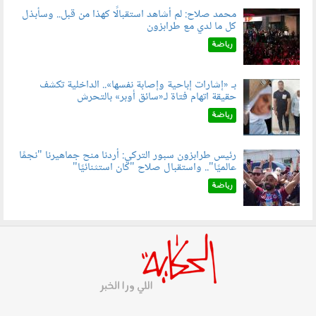
محمد صلاح: لم أشاهد استقبالًا كهذا من قبل.. وسأبذل
كل ما لدي مع طرابزون
060802.jpg
رياضة
بـ «إشارات إباحية وإصابة نفسها».. الداخلية تكشف
حقيقة اتهام فتاة لـ«سائق أوبر» بالتحرش
060804.jpg
رياضة
رئيس طرابزون سبور التركي: أردنا منح جماهيرنا "نجمًا
عالميًا".. واستقبال صلاح "كان استثنائيًا"
060803.jpg
رياضة