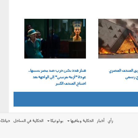
051106.jpg
يق المتحف المصري
هتلر هدد بشن حرب ضد مصر بسببها..
يح رسمي
عودة "أزمة نفرتيتي" إلى الواجهة بعد
افتتاح المتحف الكبير
رأي
أخبار
الحكاية ومافيها
بولوتيكا
الحكاية في الساحل
حياتك