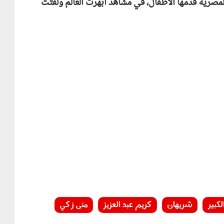
المصرية قدّمها الأطفال، في مشاهد أبهرت العالم ولفتت
كبير
شريهان
كريم عبد العزيز
منى زكي