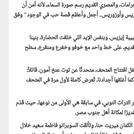
مات، والمصري القديم رسم صورة السماء، لأنه آمن أن
 وإيزيس وأوزوريس.. أجمل وأعظم قصة حب في الوجود" وفق
ة إيزيس، وبنفس الإيد اللي خلقت الحضارة، بنينا
 القديم، على خط واحد مع خوفو وخفرع ومنقرع، سطح
ل افتتاح المتحف، متحدثًا عن توت عنخ آمون، قائلاً:
ا أغلقها أجدادنا، تُعرض كاملة لأول مرة في المتحف
 التراث النوبي، في سابقة هي الأولى من نوعها، حيث قدّم
ديرًا لمكانة أهل جنوب مصر.
لكمان ميريت حنا، وتألقَت السوبرانو فاطمة سعيد خلال