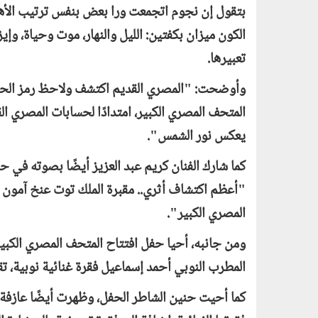
بتقول إن نجوم اتجمعت ورا بعض بنفس ترتيب الأهرا
الكون ميزان بكفتين: الليل والنهار، موت وحياة،
تعبيرها.
وأوضحت: "المصري القديم اكتشف ولاحظ رمز الحبيب
المتحف المصري الكبير، امتدادًا لحسابات المصري
يعكس نور الشمس".
كما شارك الفنان كريم عبد العزيز أيضًا بصوته في حف
"أعظم اكتشاف أثري.. مقبرة الملك توت عنخ آمون كم
المصري الكبير".
ومن جانبه، أحيا حفل افتتاح المتحف المصري الكبير
المطرب النوبي أحمد إسماعيل فقرة غنائية نوبية، تق
كما أحيت حنين الشاطر الحفل، وظهرت أيضًا عازفة ا