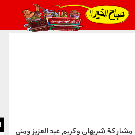
021_2.png
ا
 مشاركة شريهان وكريم عبد العزيز ومنى