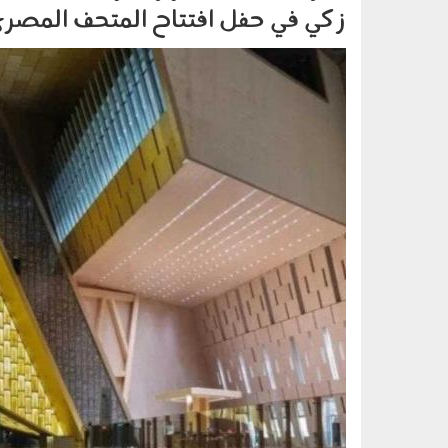
زكي في حفل افتتاح المتحف المصري 
021106.jpg