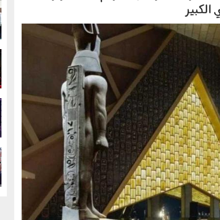
الكبير
g
g
g
g