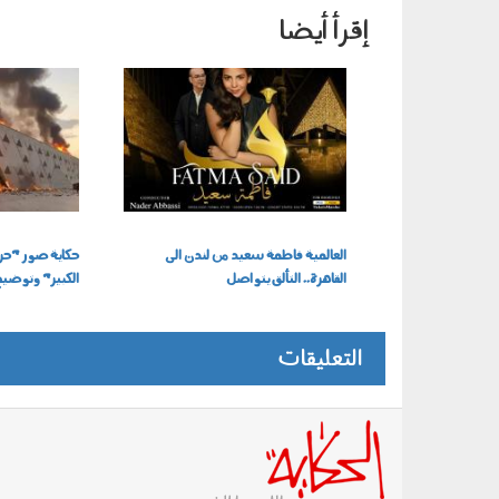
إقرأ أيضا
101103.jpg
291101d.jpg
العالمية فاطمة سعيد من لندن الى
حكاية صور "حر
القاهرة.. التألق يتواصل
الكبير" وتوض
التعليقات