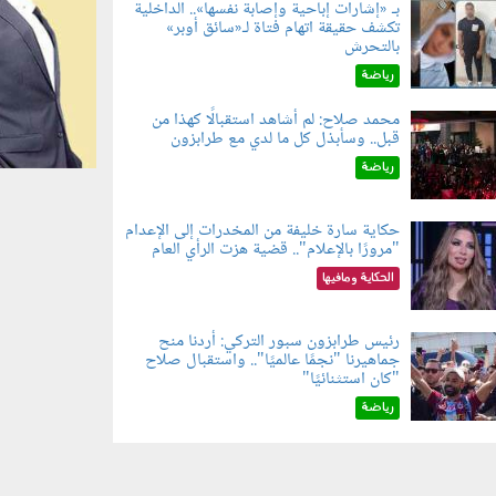
بـ «إشارات إباحية وإصابة نفسها».. الداخلية
تكشف حقيقة اتهام فتاة لـ«سائق أوبر»
060804.jp
بالتحرش
رياضة
محمد صلاح: لم أشاهد استقبالًا كهذا من
قبل.. وسأبذل كل ما لدي مع طرابزون
060802.jp
رياضة
حكاية سارة خليفة من المخدرات إلى الإعدام
"مرورًا بالإعلام".. قضية هزت الرأي العام
060801.jpe
الحكاية ومافيها
رئيس طرابزون سبور التركي: أردنا منح
جماهيرنا "نجمًا عالميًا".. واستقبال صلاح
060803.jp
"كان استثنائيًا"
رياضة