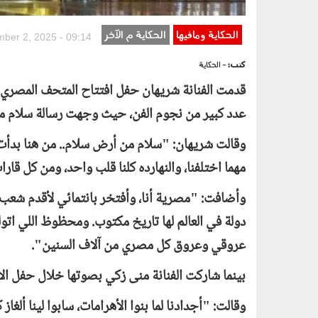
الحكاية ومافيها
الحكاية م الآخر
ber 2, 2025 - 09:14
كتب:
- الحكاية
قدمت الفنانة شريهان حفل افتتاح المتحف المصري الك
عدد كبير من نجوم الفن، حيث وجهت رسالة سلام م
وقالت شريهان: "سلام من أرض سلام.. من هنا بدأت 
مهما اختلفنا، والنهارده كلنا قلب واحد، ومن كل قار
وأضافت: "مصرية أنا، وأفتخر بانتمائي لأقدم شع
دولة في العالم لها تاريخ مكتوب. ومحظوظ اللي اتو
عروقي وعروق كل مصري من آلاف السنين".
بينما شاركت الفنانة منى زكي بصوتها خلال حفل الا
وقالت: "أجدادنا لما بنوا الأهرامات، سابوا لينا ألغ