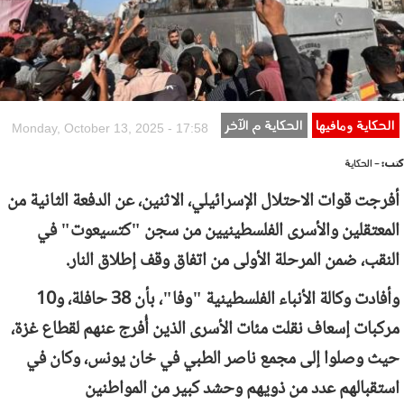
الحكاية ومافيها
الحكاية م الآخر
Monday, October 13, 2025 - 17:58
كتب:
- الحكاية
أفرجت قوات الاحتلال الإسرائيلي، الاثنين، عن الدفعة الثانية من
المعتقلين والأسرى الفلسطينيين من سجن "كتسيعوت" في
النقب، ضمن المرحلة الأولى من اتفاق وقف إطلاق النار.
وأفادت وكالة الأنباء الفلسطينية "وفا"، بأن 38 حافلة، و10
مركبات إسعاف نقلت مئات الأسرى الذين أُفرج عنهم لقطاع غزة،
حيث وصلوا إلى مجمع ناصر الطبي في خان يونس، وكان في
استقبالهم عدد من ذويهم وحشد كبير من المواطنين