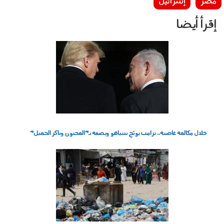
مصر
إسرائيل
إقرأ أيضا
020601.jpg
خلال مكالمة غاضبة.. ترامب يوبّخ نتنياهو ويصفه بـ"المجنون وناكر الجميل"
060501.jpg