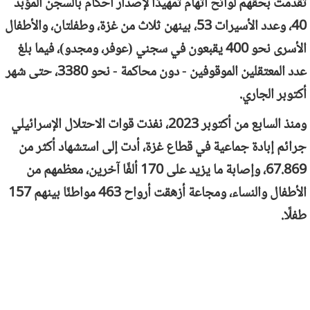
تقدمت بحقهم لوائح اتهام تمهيدًا لإصدار أحكام بالسجن المؤبد
40، وعدد الأسيرات 53، بينهن ثلاث من غزة، وطفلتان، والأطفال
الأسرى نحو 400 يقبعون في سجني (عوفر، ومجدو)، فيما بلغ
عدد المعتقلين الموقوفين - دون محاكمة - نحو 3380، حتى شهر
أكتوبر الجاري.
ومنذ السابع من أكتوبر 2023، نفذت قوات الاحتلال الإسرائيلي
جرائم إبادة جماعية في قطاع غزة، أدت إلى استشهاد أكثر من
67.869، وإصابة ما يزيد على 170 ألفًا آخرين، معظمهم من
الأطفال والنساء، ومجاعة أزهقت أرواح 463 مواطنًا بينهم 157
طفلًا.