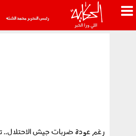
رئيس التحرير محمد الشبّه
رغم عودة ضربات جيش الاحتلال.. ت