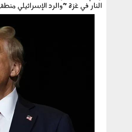
النار في غزة "والرد الإسرائيلي منطق
291003.jpg