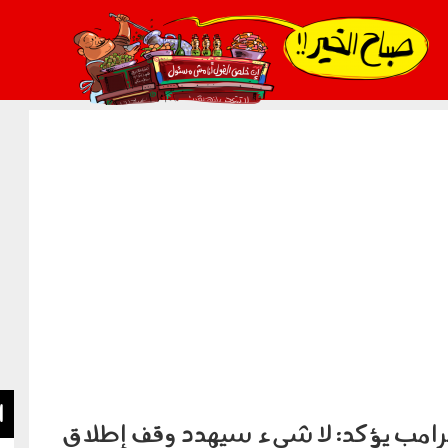
021_2.png
ا
رامب يؤكد: لا شيء سيهدد وقف إطلاق