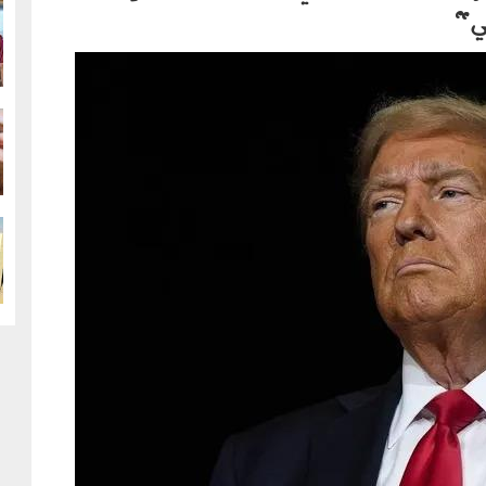
ي"
g
g
g