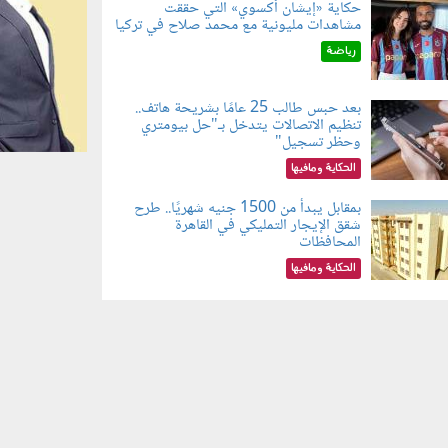
حكاية «إيشان أكسوي» التي حققت
مشاهدات مليونية مع محمد صلاح في تركيا
080802.jp
رياضة
بعد حبس طالب 25 عامًا بشريحة هاتف..
تنظيم الاتصالات يتدخل بـ"حل بيومتري
080803.jp
وحظر تسجيل"
الحكاية ومافيها
بمقابل يبدأ من 1500 جنيه شهريًا.. طرح
شقق الإيجار التمليكي في القاهرة
080801.jp
المحافظات
الحكاية ومافيها