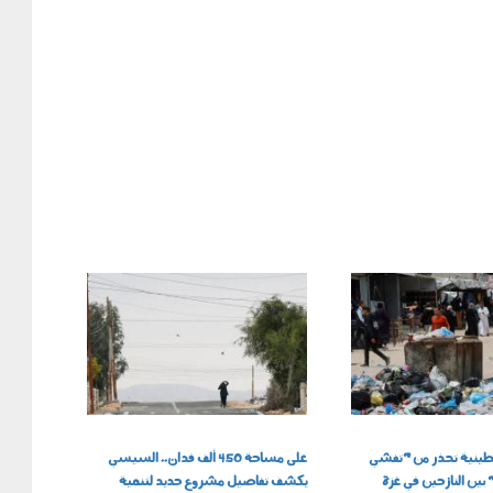
010502.jpg
طينية تحذر من "تفشي
على مساحة 450 ألف فدان.. السيسي
ين النازحين في غزة
يكشف تفاصيل مشروع جديد لتنمية