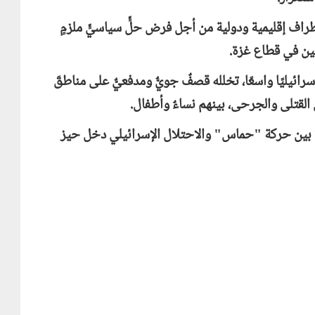
 أطراف إقليمية ودولية من أجل فرض حلٍّ سياسيٍّ ملزمٍ
يين في قطاع غزة.
ئيليًا واسعًا، تخلله قصفٌ جويٌّ ومدفعيٌّ على مناطقَ
 القتلى والجرحى، بينهم نساءٌ وأطفال.
غزة بين حركة "حماس" والاحتلال الإسرائيلي دخل حيز