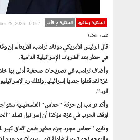
الحكاية ومافيها
الحكاية م الآخر
er 29, 2025 - 08:27
كتب:
- الحكاية
قال الرئيس الأمريكي دونالد ترامب، الأربعاء، إن وق
في خطر بعد الضربات الإسرائيلية الدامية.
وأضاف ترامب، في تصريحات صحفية أدلى بها خلال 
غزة لقد قتلوا جنديا إسرائيليا، ولذلك رد الإسرائي
الرد".
وأكد ترامب إن حركة "حماس" الفلسطينية ستواجه 
لوقف الحرب في غزة، مؤكدًا أن إسرائيل تملك "الحق
وتابع، "حماس مجرد جزء صغير ضمن اتفاق كبير للش
والتوجه نحو تسوية شاملة تنهي سنواتٍ من عدم الا