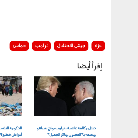
غزة
جيش الاحتلال
ترامب
حماس
إقرأ أيضا
060501.jpg
020601.jpg
خلال مكالمة غاضبة.. ترامب يوبّخ نتنياهو
الحكومة الفلس
ويصفه بـ"المجنون وناكر الجميل"
أمراض خطيرة" ب