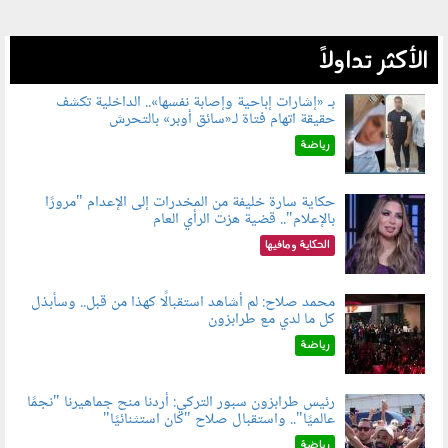
الأكثر تداولاً
بـ «إشارات إباحية وإصابة نفسها».. الداخلية تكشف
حقيقة اتهام فتاة لـ«سائق أوبر» بالتحرش
060804.jpg
رياضة
حكاية سارة خليفة من المخدرات إلى الإعدام "مرورًا
بالإعلام".. قضية هزت الرأي العام
060801.jpeg
الحكاية ومافيها
محمد صلاح: لم أشاهد استقبالًا كهذا من قبل.. وسأبذل
كل ما لدي مع طرابزون
060802.jpg
رياضة
رئيس طرابزون سبور التركي: أردنا منح جماهيرنا "نجمًا
عالميًا".. واستقبال صلاح "كان استثنائيًا"
060803.jpg
رياضة