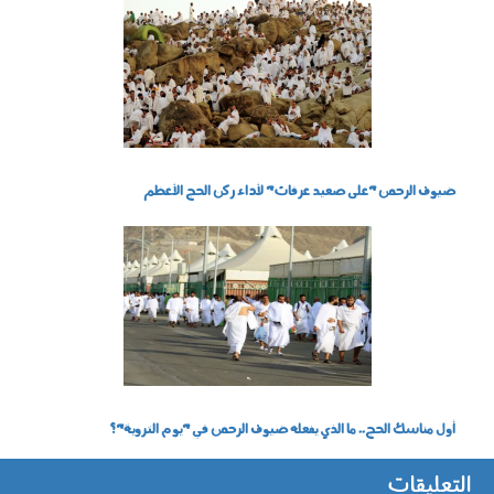
fgo.png
ضيوف الرحمن "على صعيد عرفات" لأداء ركن الحج الأعظم
df.png
أول مناسك الحج.. ما الذي يفعله ضيوف الرحمن في "يوم التروية"؟
التعليقات