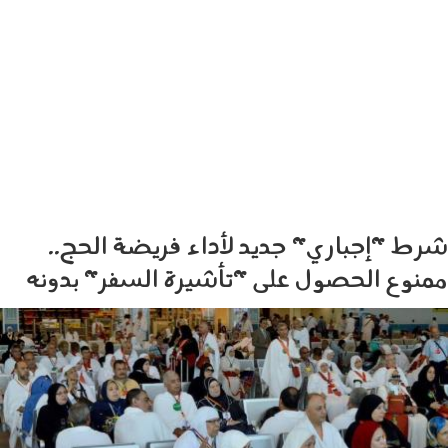
شرط "إجباري" جديد لأداء فريضة الحج..
ممنوع الحصول على "تأشيرة السفر" بدونه
060105.jpg