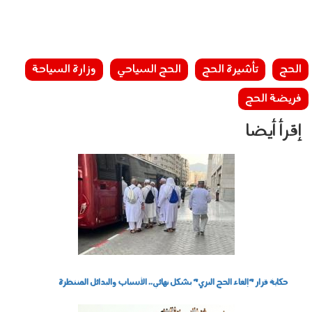
الحج
تأشيرة الحج
الحج السياحي
وزارة السياحة
فريضة الحج
إقرأ أيضا
2807003.jpg
حكاية قرار "إلغاء الحج البري" بشكل نهائي.. الأسباب والبدائل المنتظرة